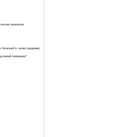
еческие проклятия
болезней (с иллюстрациями)
 духовный помощник?