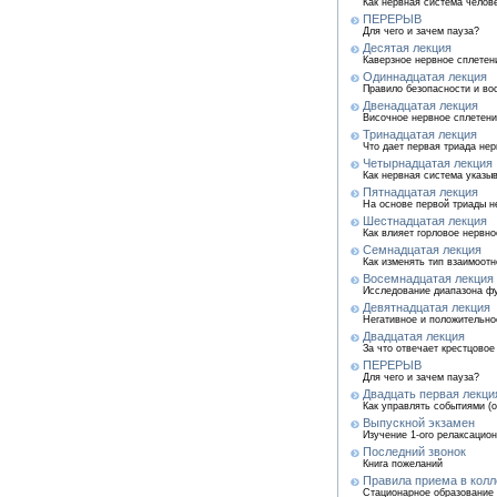
Как нервная система челов
ПЕРЕРЫВ
Для чего и зачем пауза?
Десятая лекция
Каверзное нервное сплетени
Одиннадцатая лекция
Правило безопасности и вос
Двенадцатая лекция
Височное нервное сплетение
Тринадцатая лекция
Что дает первая триада не
Четырнадцатая лекция
Как нервная система ука
Пятнадцатая лекция
На основе первой триады не
Шестнадцатая лекция
Как влияет горловое нервно
Семнадцатая лекция
Как изменять тип взаимоот
Восемнадцатая лекция
Исследование диапазона фу
Девятнадцатая лекция
Негативное и положительно
Двадцатая лекция
За что отвечает крестцово
ПЕРЕРЫВ
Для чего и зачем пауза?
Двадцать первая лекци
Как управлять событиями (
Выпускной экзамен
Изучение 1-ого релаксацио
Последний звонок
Книга пожеланий
Правила приема в кол
Стационарное образование 