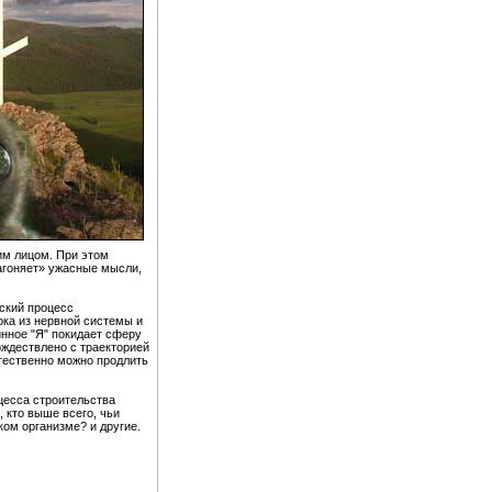
им лицом. При этом
нагоняет» ужасные мысли,
ский процесс
ока из нервной системы и
нное "Я" покидает сферу
ождествлено с траекторией
стественно можно продлить
цесса строительства
, кто выше всего, чьи
ком организме? и другие.