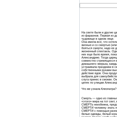
На свете были и другие ц
из фараонов. Первая из д
чудовище в одном лице.
Она имела все, что хотела,
жизнью и со смертью (или
бояться смерти, надо ее 
жизненный спектакль. Одн
них еще было время, пока
Александрию. Тогда цари
совместно стремящихся к 
домашнего зверька, кажды
устраивала праздники в с
собственными руками вын
действие ядов. Она проду
выбрала для самоубийства
слуга принес в смокве. Ок
цепях по улицам Александ
Что же узнала Клеопатра?
Смерть — одно из главны
«этого» мира на тот свет
СМЕРТЬ неизбежна, предо
СМЕРТИ человеку знать не
СМЕРТИ с помощью разны
белые одежды, белый конь