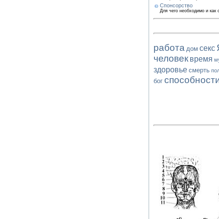
Спонсорство
Для чего необходимо и как
работа
секс
дом
человек
время
м
здоровье
смерть
по
способност
бог