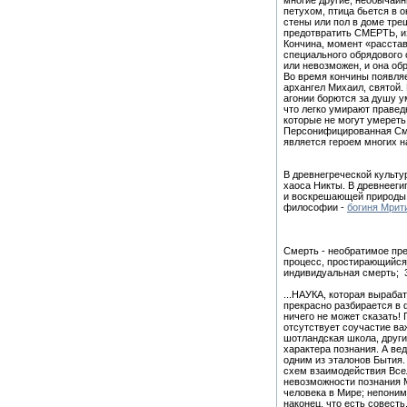
многие другие; необычайны
петухом, птица бьется в о
стены или пол в доме трещ
предотвратить СМЕРТЬ, из
Кончина, момент «расстав
специального обрядового 
или невозможен, и она об
Во время кончины появляе
архангел Михаил, святой.
агонии борются за душу ум
что легко умирают праве
которые не могут умереть,
Персонифицированная Смер
является героем многих н
В древнегреческой культу
хаоса Никты. В древнееги
и воскрешающей природы,
философии -
богиня Мрит
Смерть - необратимое пр
процесс, простирающийся о
индивидуальная смерть; 3
...НАУКА, которая выраба
прекрасно разбирается в 
ничего не может сказать!
отсутствует соучастие ва
шотландская школа, други
характера познания. А ве
одним из эталонов Бытия.
схем взаимодействия Всел
невозможности познания 
человека в Мире; непоним
наконец, что есть совест