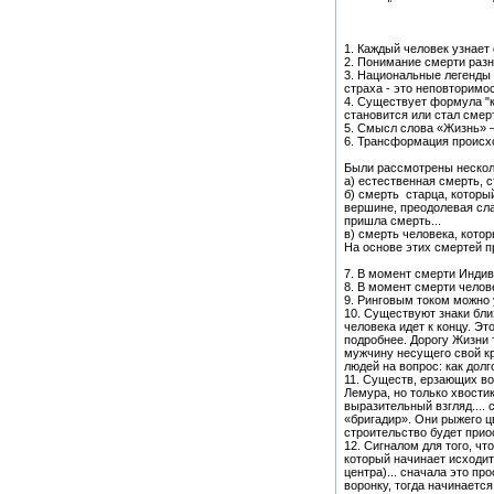
1. Каждый человек узнает 
2. Понимание смерти разн
3. Национальные легенды
страха - это неповторимо
4. Существует формула "к
становится или стал смер
5. Смысл слова «Жизнь» –
6. Трансформация происхо
Были рассмотрены нескол
а) естественная смерть, с
б) смерть старца, которы
вершине, преодолевая сла
пришла смерть...
в) смерть человека, котор
На основе этих смертей 
7. В момент смерти Индив
8. В момент смерти челов
9. Ринговым током можно 
10. Существуют знаки бли
человека идет к концу. Эт
подробнее. Дорогу Жизни 
мужчину несущего свой кр
людей на вопрос: как долг
11. Существ, ерзающих воз
Лемура, но только хвости
выразительный взгляд....
«бригадир». Они рыжего ц
строительство будет прио
12. Сигналом для того, чт
который начинает исходит
центра)... сначала это пр
воронку, тогда начинаетс