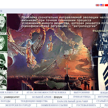
23
АНК АЛЛИГА ТЭР
АТЛАС ВОЗМОЖНОСТЕЙ ЧЕЛОВЕКА
ВЫПУСКНИКИ
ЛЕКЦИИ
- университет
- форум
ЛУННАЯ УЛИЦА
ИНТЕРН
КА
БОЛЬШОЙ АРХИВ
/
 ПОГОДЫ
ТЕНДЕНЦИИ ОБЩЕСТВА
СТАРЫЙ Г
ПАРАЛЛЕЛЬНЫЙ ДОМ
МИР
ЭКСКУРСИЯ ПО ГОРОДУ
ОБЪЯВЛЕНИЯ И ССЫЛКИ
ГОСТЕВАЯ КНИГА
РЕ