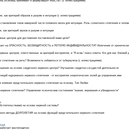
ека (психика) принимает и формулирует МЫСЛЬ? (с иллюстрациями)
е, как критерий образов в разуме и интуиции (с иллюстрациями)
становления токов каверзной части головного мозга для интуиции. Роль солнечного сплетения и челов
, как критерий звуков в разуме и интуиции
рвных центров для достижения поставленной вами цели?
зывает на ОПАСНОСТЬ, БЕЗЗАЩИТНОСТЬ и ПОТЕРЮ ИНДИВИДУАЛЬНОСТИ? Излечение от хронических 
рвных центров, ответственных за критерий восприятия, и "Я-есмь" поиск ответа: Кто для вас близкий
е сплетение на речь? Возможность избавиться от туберкулеза (с иллюстрациями)
ношения на основе сердечного нервного центра? Улучшение сердечно-сосудистой деятельности
нкций надчревного нервного сплетения - от восприятия энергетических полей до управления ими
е влияние предстательного нервного сплетения на психику. Тип Любви
е нервное сплетение? Управление психическим состоянием "знания, верования и убежденности"
я
обстоятельствами) на основе нервной системы?
нного метода ДОЛГОЛЕТИЯ на основе функций предстательного нервного сплетения
ледж
работает круглогодично