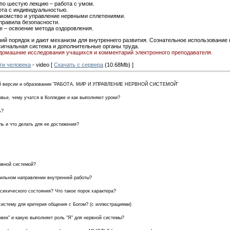
 по шестую лекцию – работа с умом.
ота с индивидуальностью.
накомство и управление нервными сплетениями.
 правила безопасности.
е – освоение метода оздоровления.
ий порядок и дают механизм для внутреннего развития. Сознательное использование 
сигнальная система и дополнительные органы труда.
домашние исследования учащихся и комментарий электронного преподавателя.
ти человека
- video [
Скачать с сервера
(10.68Mb) ]
ной версии и образовании "РАБОТА, МИР И УПРАВЛЕНИЕ НЕРВНОЙ СИСТЕМОЙ"
овье, чему учатся в Колледже и как выполняют уроки?
ь?
ль и что делать для ее достижения?
рвной системой?
вильном направлении внутренней работы?
сихического состояния? Что такое порок характера?
систему для критерия общения с Богом? (с иллюстрациями)
век" и какую выполняет роль "Я" для нервной системы?