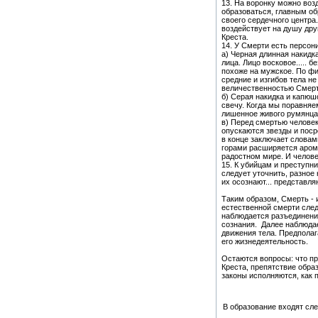
13. На воронку можно воз
образоваться, главным об
своего сердечного центра
воздействует на душу друг
Креста.
14. У Смерти есть персо
а) Черная длинная накид
лица. Лицо восковое..... б
похоже на мужское. По фиг
средние и изгибов тела н
величественностью Смер
б) Серая накидка и капюш
свечу. Когда мы поравняе
лишенное живого румянца,
в) Перед смертью человек
опускаются звезды и поср
в конце заключает словам
горами расширяется аром
радостном мире. И челове
15. К убийцам и преступн
следует уточнить, разное
их осознают... представляю
Таким образом, Смерть - 
естественной смерти сле
наблюдается разъединени
сознания. Далее наблюдае
движения тела. Предполаг
его жизнедеятельность.
Остаются вопросы: что пр
Креста, препятствие образ
законы исполняются, как 
В образование входят сл