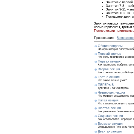
Занятия с первой
Занятия 7-8 – раб
Занятия 9-21 – з
Занятия 11 и 14 –
Последнее заняти
Занятия наводят внутренн
новые горизонты, третья 
После лекции приведены 
Презентация -
Возможнос
Общие вопросы
Об организации электрон
Первый звонок
Что есть творчество и здор
Первая лекция
Как правильно выбрать цел
Вторая лекция
Как ставить перед собой це
Третья лекция
Что такое акцент ума?
ПЕРЕРЫВ
Для чего и зачем пауза?
Четвертая лекция
Что мешает управлению не
Пятая лекция
Что свидетельствует о пра
Шестая лекция
Как развивать безмолвное п
Седьмая лекция
Как использовать нервную 
Восьмая лекция
Определение "что есть Чело
Девятая лекция