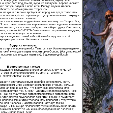
е или редкие явления: собака долго воет, курица поет
кно, крот роет под домом, кукушка «вещает», ворона каркает,
ат, звезды падают с неба и т.п. Иногда люди пытались
бежать ее, обмануть или отсрочить.
ания души с телом» требует, по народным представлениям,
оформления, без которого переход души в иной мир затруднен
рекается на вечное скитание.
тся или приходит за душой мифическое лицо — Смерть, Бог,
 По восточнославянским верованиям, ангел и дьявол в момент
ирающего, и кто из них победит, тот и берет душу. Считается,
дники, а тяжелой СМЕРТЬЮ наказываются грешники, колдуны,
 пока не передадут свое знание.
ть в виде костлявой и безобразной старухи с косой
ародных рассказов, быличек и сказок.
В других культурах:
ре смерть олицетворял бог Танатос, сын богини первозданного
петской культуре смерть олицетворял Осирис (бог умирающей
 покровитель и судья мертвых). В древнеиндийской
и
.
В естественных науках:
екращение жизнедеятельности организма; ступенчатый
т жизни до биологической смерти: 1 - агония; 2 -
 - биологическая смерть...
тывает и систематизирует знаний о действительности,
физическом мире и строит космические станции, больше
 Главная причина в том, что в научных исследованиях
жного фактора "ЧЕЛОВЕК". Об этом говорил Бердяев, Локк,
е - как об отсутствии антропоморфизма и антропогенного
дь этот фактор обусловлено тем, что ЧЕЛОВЕК выступает
 Пренебрежение этим требованием приводит к отсутствию
енная, Человек и Элементарная Частица; так же
Макро- и Наномира Человеком; так же непониманию места
анию как влияют те или иные исследования на экологию;
ь, нормы поведения, душа.