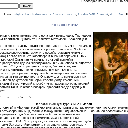
Последнее изменение 13-15 ле
Были:
babybaraboo
,
Naliniy
,
mecaz
,
Ревенант
,
macus
,
Serafim-DMR
,
Алексей
,
Ната
,
Лия
· В
ЧТО ТАКОЕ СМЕРТЬ?
арицы с таким именем, но Клеопатра - только одна. Последняя
ам-политиков. Дипломат. Полиглот. Математик. Красавица и
 - любовь, власть, богатство, престиж. Потому что... играла с
 искала их!). Боязнь кончины отравляет наши дни. Чтобы не
досконально изучить, включить ее действующим лицом в
ажды стало ясно, что Клеопатра и Антоний обречены. Но у
 жестокий Октавиан не пришел со своей армией в
ца распустила кружок "неподражаемых" и основала "Общество
смерти". Цель - приручать смерть, "лелеять ее, как
й день кормить с руки своими мыслями". Клеопатра
клепах, препарировала трупы и бальзамировала их, своими
имая из тел внутренности. Она изучала на приговоренных
мывала до деталей сценарий своего ухода со сцены и
 самый экзотический способ - укус гадюки, которую верный
тавиан так и не смог с позором провести гордую царицу в
рии.
 Что же есть Смерть?
В славянской культуре:
Лицо Смерти
х понятий мифологической картины мира, противопоставленное понятию жизни; момент
, в потусторонний мир, граница между ними и одновременно — основное содержание и х
пределена судьбой, но время и обстоятельства своей
 дано. Люди, однако, стремились угадать срок своей
х примет. СМЕРТЬ предвещают многие сны: выпадение зуба,
, дом без окон, яйцо, встреча с умершим родственником и