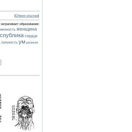
[
Обмен опытом
]
 затрагивает образование:
женщина
менность
спублика
сердце
ум
а
личность
религия