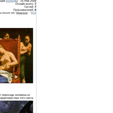
кции
колледжа
- 25 Янв 2009
Онлайн всего:
7
Гостей:
7
Пользователей:
0
ы вошли как "
Искатель
" ·
RSS
 перехода человека из
арактеристика того света.