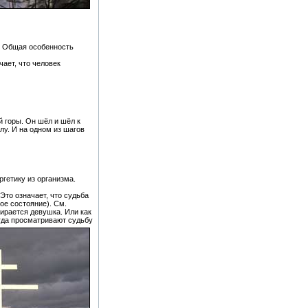
. Общая особенность
чает, что человек
й горы. Он шёл и шёл к
лу. И на одном из шагов
ргетику из организма.
Это означает, что судьба
кое состояние). См.
бирается девушка. Или как
огда просматривают судьбу