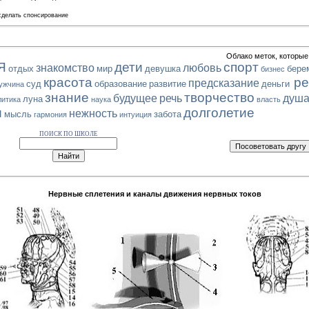
 сделать спонсирование
Облако меток, которые
Я
дети
спорт
знакомство
любовь
отдых
мир
девушка
бере
бизнес
красота
ре
предсказание
суд
образование
развитие
деньги
ужчина
знание
творчество
будущее
речь
душ
луна
литика
наука
власть
и
долголетие
нежность
мысль
забота
гармония
интуиция
ПОИСК ПО ШКОЛЕ
Нервные сплетения и каналы движения нервных токов