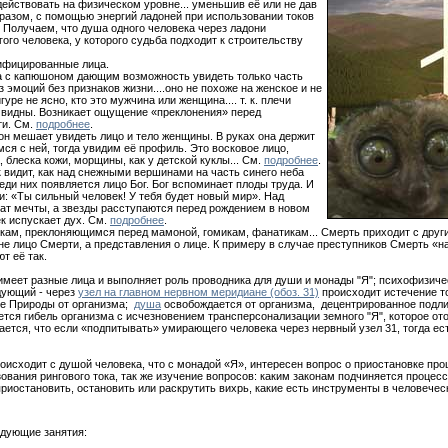
действовать на физическом уровне... уменьшив её или не дав
разом, с помощью энергий ладоней при использовании токов
. Получаем, что душа одного человека через ладони
ого человека, у которого судьба подходит к строительству
нифицированные лица.
ка с капюшоном дающим возможность увидеть только часть
ез эмоций без признаков жизни....оно не похоже на женское и не
уре не ясно, кто это мужчина или женщина.... т. к. плечи
е видны. Возникает ощущение «преклонения» перед
ти. См.
подробнее
.
он мешает увидеть лицо и тело женщины. В руках она держит
мся с ней, тогда увидим её профиль. Это восковое лицо,
 блеска кожи, морщины, как у детской куклы... См.
подробнее
.
 видит, как над снежными вершинами на часть синего неба
еди них появляется лицо Бог. Бог вспоминает плоды труда. И
и: «Ты сильный человек! У тебя будет новый мир». Над
ат мечты, а звезды расступаются перед рождением в новом
к испускает дух. См.
подробнее
.
икам, преклоняющимся перед мамоной, гомикам, фанатикам... Смерть приходит с друг
 не лицо Смерти, а представления о лице. К примеру в случае преступников Смерть «
т её так.
имеет разные лица и выполняет роль проводника для души и монады "Я"; психофизиче
дующий - через
узел на главном нервном меридиане (обоз. 31)
происходит истечение т
е Природы от организма;
душа
освобождается от организма, децентрированное подли
тся гибель организма с исчезновением трансперсонализации земного "Я", которое от
ается, что если «подпитывать» умирающего человека через нервный узел 31, тогда е
оисходит с душой человека, что с монадой «Я», интересен вопрос о приостановке про
ования рингового тока, так же изучение вопросов: каким законам подчиняется процесс
приостановить, остановить или раскрутить вихрь, какие есть инструменты в человечес
едующие занятия: