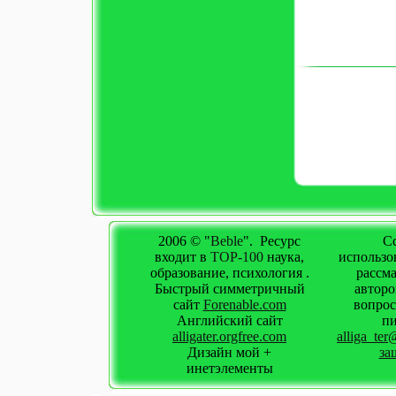
2006 © "
Beble
". Ресурс
С
входит в
TOP-100
наука,
использо
образование, психология .
рассма
Быстрый симметричный
авторо
сайт
Forenable.com
вопрос
Английский сайт
пи
alligater.orgfree.com
alliga_ter@
Дизайн мой +
за
инетэлементы