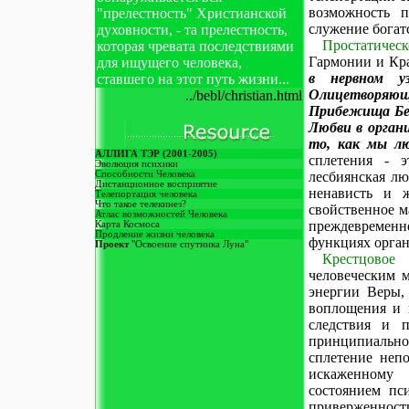
возможность п
"прелестность" Христианской
служение богатс
духовности, - та прелестность,
Простатическ
которая чревата последствиями
Гармонии и Кр
для ищущего человека,
в нервном у
ставшего на этот путь жизни...
Олицетворяюще
../bebl/christian.html
Прибежища Бе
Любви в орган
то, как мы л
АЛЛИГА ТЭР (2001-2005)
сплетения - э
Эволюция психики
Способности Человека
лесбиянская лю
Дистанционное восприятие
ненависть и ж
Телепортация человека
Что такое телекинез?
свойственное м
Атлас возможностей Человека
преждевременн
Карта Космоса
Продление жизни человека
функциях орган
Проект
"Освоение спутника Луна"
Крестцовое 
человеческим 
энергии Веры,
воплощения и к
следствия и п
принципиально
сплетение неп
искаженному 
состоянием пс
приверженност