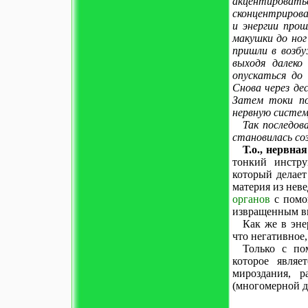
акцентирова
сконцентрирова
и энергии прош
макушки до ног
пришли в возбу
выходя далеко
опускаться до 
Снова через де
Затем токи по
нервную систем
Так последов
становилась со
Т.о., нервна
тонкий инстру
который делает
материя из нев
органов
с помо
извращенным в
Как же в эне
что негативное,
Только с п
которое являе
мироздания, 
(многомерной д