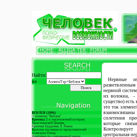
З
Найти:
Нервные и
на
разветвленным 
нервной систем
их волокна, - 
существо) есть
это ток элемен
взаимосвязан
БЕБЛЕЯ
(2006)
О понятии "Библия"
сплетения пре
Критика
2-х тысячелетней истории
которые связ
Христианской Церкви
Критика буддизма Л. Рампа
Контролирует
Критика послания от представителей
созвездия Плеяд
центральная нер
Фиктивность современной науки