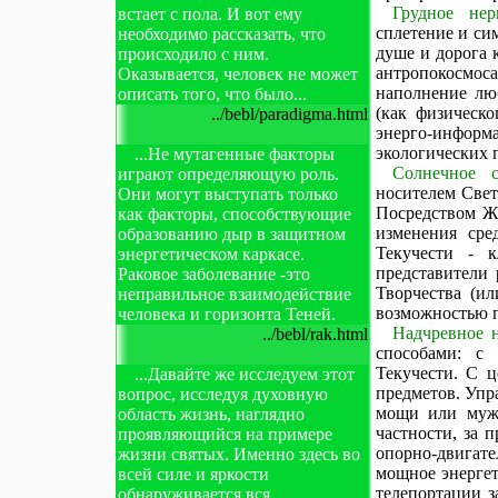
Грудное нер
встает с пола. И вот ему
сплетение и си
необходимо рассказать, что
душе и дорога 
происходило с ним.
антропокосмос
Оказывается, человек не может
наполнение люб
описать того, что было...
(как физическ
../bebl/paradigma.html
энерго-инфор
экологических 
...Не мутагенные факторы
Солнечное с
играют определяющую роль.
носителем Свет
Они могут выступать только
Посредством Ж
как факторы, способствующие
изменения ср
образованию дыр в защитном
Текучести - 
энергетическом каркасе.
представители
Раковое заболевание -это
Творчества (ил
неправильное взаимодействие
возможностью п
человека и горизонта Теней.
Надчревное 
../bebl/rak.html
способами: с
Текучести. С ц
...Давайте же исследуем этот
предметов. Упр
вопрос, исследуя духовную
мощи или мужс
область жизнь, наглядно
частности, за 
проявляющийся на примере
опорно-двигат
жизни святых. Именно здесь во
мощное энергет
всей силе и яркости
телепортации з
обнаруживается вся