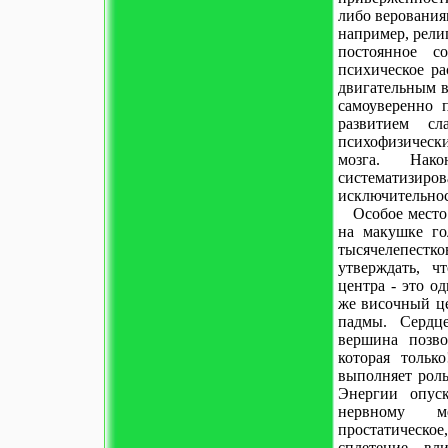
либо верования
например, рели
постоянное с
психическое р
двигательным 
самоуверенно п
развитием сл
психофизическ
мозга. Нако
систематизиро
исключительнос
Особое место
на макушке го
тысячелепестк
утверждать, ч
центра - это о
же височный це
падмы. Сердце
вершина позво
которая тольк
выполняет роль
Энергии опуск
нервному ме
простатическое
сплетение, в