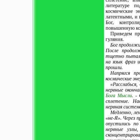
литературе п
космические э
латентными, и 
Бог, контрол
повышенную ко
Приведем пр
гуляния.
Бог продолжи
После продол
тщетно пыталс
на язык фраз и
прошли.
Напрягся пр
космические эне
«Расслабься,
нервные оконча
Бога Мысли
. -
сплетение. На
нервная систем
Медленно, ле
«не-Я». Через 
опустились по
нервные узлы
сконцентрир