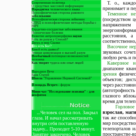
Т. о., кажд
Современная политика
О средствах массовой информации
принимает и пе
Парадигма
человеческого языка
Психофизическая сторона ракового
Теменное не
заболевания
(посредством 
Психофизическая сторона лейкемии
СПИД и психофизические методы борьбы с
напряжением
ВИЧ
Сердечно-сосудистые заболевания
энергоинформ
Психические болезни
расстояния, 
Развитие антропоморфизма
науки
Есть ли разум у Стихий?
соответственно,
Дверь в мир Сказки
Височное нер
Кто есть Бог?
Какой есть дьявол?
звуковых соче
Земная цивилизация и высший разум
Необычный
потенциал возможностей
любую речь и п
человека
Каверзное н
Как творят
чудеса или опыт людей
диапазоне ква
Народное Вече
зрения
физичес
Банк Статей
Школа
"Управление Нервной Системой"
объектов; дис
через расстояни
Площадь Встреч
- форум
(автотрофност
Мини-чат "Исследование психики" - для
неофитов
глазного ябло
время для теле
Горловое
взрослая, маги
...Человек сел на пол. Закрыл
так же способн
глаза. И начал рассматривать
мир посредство
внутри себя поставленную
телепорталов 
задачу... Проходит 5-10 минут.
пространстве-в
Занятие закончено. Человек