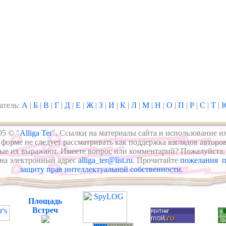
атель:
А
|
Б
|
В
|
Г
|
Д
|
Е
|
Ж
|
З
|
И
|
К
|
Л
|
М
|
Н
|
О
|
П
|
Р
|
С
|
Т
|
05 © "
Alliga Ter
". Ссылки на материалы сайта и использование и
форме не следует рассматривать как поддержка взглядов авторов
ые их выражают. Имеете вопрос или комментарий? Пожалуйста,
на электронный адрес
alliga_ter@list.ru
. Прочитайте
пожелания п
защиту прав интеллектуальной собственности
.
Площадь
Встреч