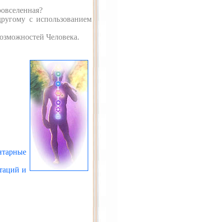
ровселенная?
другому с использованием
возможностей Человека.
нтарные
таций и