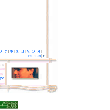
Ю
|
У
|
Ф
|
Х
|
Ц
|
Ч
|
Э
|
Я
|
главная
|
х в
,
ро