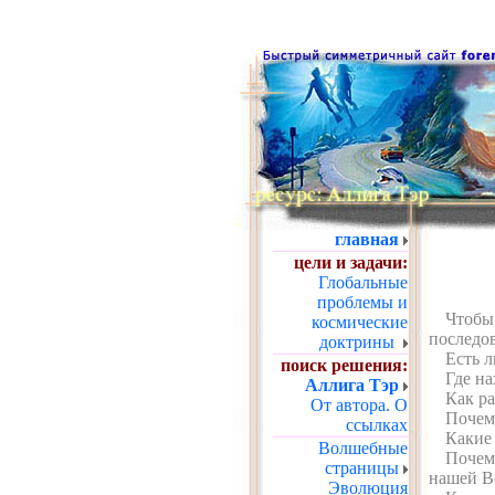
главная
цели и задачи:
Глобальные
проблемы и
Чтобы
космические
последо
доктрины
Есть 
поиск решения:
Где на
Аллига Тэр
Как ра
От автора.
О
Почем
ссылках
Какие
Волшебные
Почем
страницы
нашей В
Эволюция