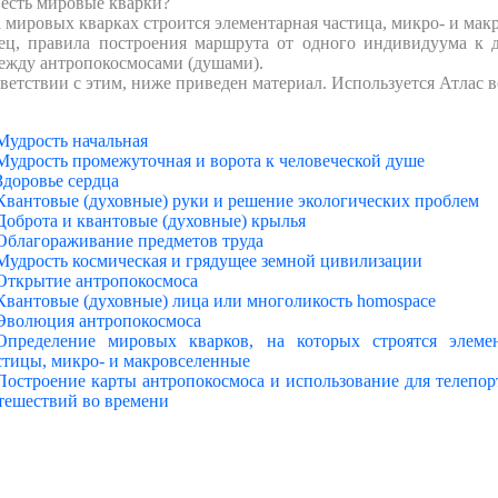
 есть мировые кварки?
 мировых кварках строится элементарная частица, микро- и мак
ец, правила построения маршрута от одного индивидуума к 
между антропокосмосами (душами).
ветствии с этим, ниже приведен материал. Используется Атлас 
Мудрость начальная
Мудрость промежуточная и ворота к человеческой душе
Здоровье сердца
Квантовые (духовные) руки и решение экологических проблем
Доброта и квантовые (духовные) крылья
Облагораживание предметов труда
Мудрость космическая и грядущее земной цивилизации
Открытие антропокосмоса
Квантовые (духовные) лица или многоликость homospace
Эволюция антропокосмоса
Определение мировых кварков, на которых строятся элеме
стицы, микро- и макровселенные
Построение карты антропокосмоса и использование для телепор
тешествий во времени