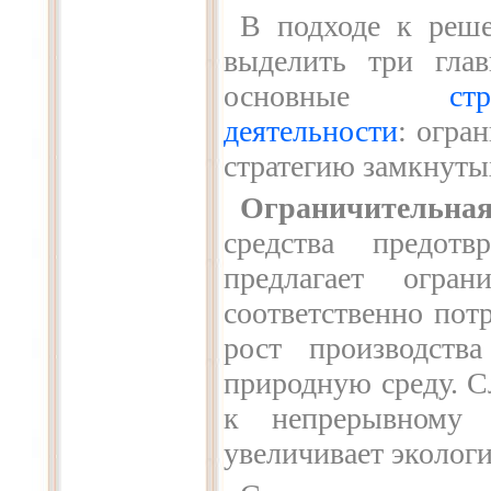
В подходе к реш
выделить три гла
основные
ст
деятельности
: огра
стратегию замкнуты
Ограничительна
средства предотв
предлагает огран
соответственно пот
рост производств
природную среду. С
к непрерывному 
увеличивает эколог