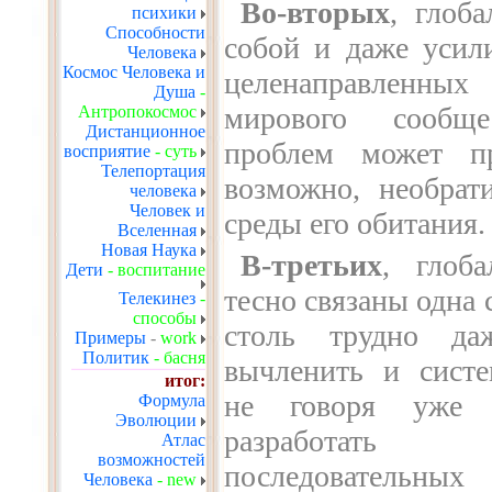
Во-вторых
, глоб
психики
Способности
собой и даже усил
Человека
Космос Человека и
целенаправленных
Душа
-
мирового сообще
Антропокосмос
Дистанционное
проблем может п
восприятие
- суть
Телепортация
возможно, необрат
человека
Человек и
среды его обитания
Вселенная
Новая Наука
В-третьих
, глоб
Дети
- воспитание
тесно связаны одна 
Телекинез
-
способы
столь трудно даж
Примеры
-
work
Политик
- басня
вычленить и систе
итог:
не говоря уже
Формула
Эволюции
разработат
Атлас
возможностей
последовательны
Человека
- new