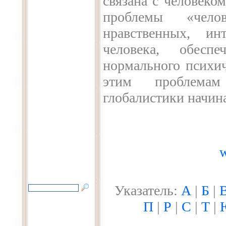
связана с человеко
проблемы «чело
нравственных, ин
человека, обесп
нормального психич
этим проблемам
глобалистики начина
w
Указатель:
А
|
Б
|
П
|
Р
|
С
|
Т
|