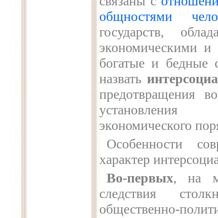
связаны с
отношени
общностями челов
государств, обла
экономическими и 
богатые и бедные 
назвать
интерсоци
предотвращения в
установления с
экономического пор
Особенности со
характер интерсоци
Во-первых
, на 
следствия столк
общественно-поли