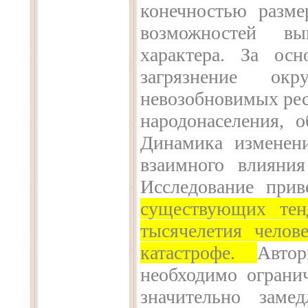
конечностью разме
возможностей вы
характера. За ос
загрязнение окр
невозобновимых рес
народонаселения, о
Динамика изменен
взаимного влияния
Исследование при
существующих тен
тысячелетия челов
катастрофе
.
Авто
необходимо огранич
значительно заме