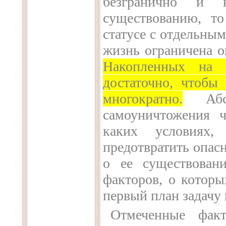
безгранично и 
существованию, т
статусе с отдельны
жизнь ограничена 
Накопленных на с
достаточно, чтобы
многократно.
Аб
самоуничтожения ч
каких условиях
предотвратить опасн
о ее существован
факторов, о которы
первый план задачу
Отмеченные фак