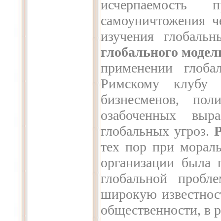
исчерпаемость п
самоуничтожения че
изучения глобальн
глобального модел
применении глоба
Римскому клубу 
бизнесменов, пол
озабоченных выр
глобальных угроз.
тех пор при морал
организации была 
глобальной пробл
широкую известнос
общественности, в р