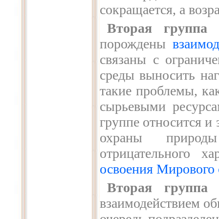
сокращается, а возра
Вторая группа
о
порождены
взаимо
связаны с огранич
среды выносить наг
такие проблемы, ка
сырьевыми ресурса
группе относится и 
охраны природ
отрицательного х
освоения Мирового 
Вторая группа
г
взаимодействием об
очередь подразделен