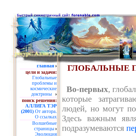
главная
ГЛОБАЛЬНЫЕ 
цели и задачи:
Глобальные
проблемы и
Во-первых
, глоба
космические
доктрины
которые затрагив
поиск решения:
АЛЛИГА ТЭР
людей, но могут по
(2001)
От автора.
Здесь важным явля
О ссылках
Волшебные
подразумеваются
пе
страницы
Эволюция