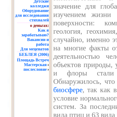
Детские
значение для глоб
колледжи
Оборудование
изучением жизни 
для исследования
стихиалей
поверхности: ком
о деньгах:
геология, геохимия
Как я
зарабатываю?
случайно, именно э
Вакансии и
работа
на многие факты о
Для меценатов
БЕБЛЕЯ (2006)
деятельностью че
Площадь Встреч
объектов природы,
Мастерская
послесловие
и флоры стали 
Обнаружилось, что
биосфере
, так как 
условие нормально
систем. За последн
вида птиц и 63 вид