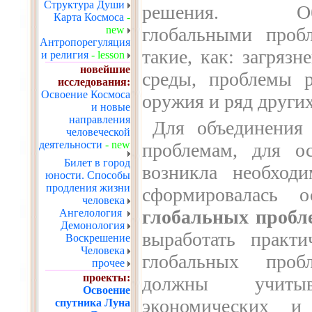
Структура Души
решения. Общ
Карта Космоса
-
new
глобальными проб
Антропорегуляция
такие, как: загряз
и религия
- lesson
новейшие
среды, проблемы р
исследования:
Освоение Космоса
оружия и ряд других
и новые
направления
Для объединения
человеческой
деятельности
- new
проблемам, для ос
Билет в город
возникла необход
юности. Способы
продления жизни
сформировалась 
человека
глобальных пробл
Ангелология
Демонология
выработать практ
Воскрешение
Человека
глобальных проб
прочее
проекты:
должны учитыв
Освоение
экономических и
спутника Луна