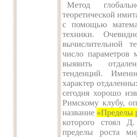
Метод глобаль
теоретической имит
с помощью матема
техники. Очевидн
вычислительной т
число параметров 
выявить отдале
тенденций. Именн
характер отдаленны
сегодня хорошо из
Римскому клубу, о
название
«Пределы 
которого стоял Д.
пределы роста ми