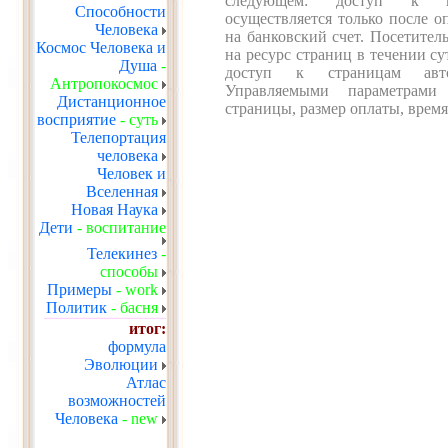
следующем: доступ к не
Способности
осуществляется только после о
Человека
на банковский счет. Посетител
Космос Человека и
на ресурс страниц в течении су
Душа
-
доступ к страницам автом
Антропокосмос
Управляемыми параметрами
Дистанционное
страницы, размер оплаты, врем
восприятие
- суть
Телепортация
человека
Человек и
Вселенная
Новая Наука
Дети
- воспитание
Телекинез
-
способы
Примеры
- work
Политик
- басня
итог:
формула
Эволюции
Атлас
возможностей
Человека
- new