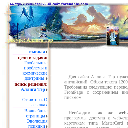
главная
цели и задачи:
Глобальные
проблемы и
космические
Для сайта Аллига Тэр нуж
доктрины
английский. Объем текста 1200
поиск решения:
Требования следующие: перево
Аллига Тэр
FrontPage с сохранением в
письмом.
От автора.
О
ссылках
Волшебные
Необходим так же
web
страницы
программы доступа к web-ст
Эволюция
карточкам типа MasterCard 
психики