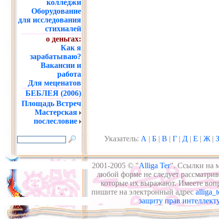
колледжи
Оборудование
для исследования
стихиалей
о деньгах:
Как я
зарабатываю?
Вакансии и
работа
Для меценатов
БЕБЛЕЯ (2006)
Площадь Встреч
Мастерская
послесловие
Указатель:
А
|
Б
|
В
|
Г
|
Д
|
Е
|
Ж
|
2001-2005 © "
Alliga Ter
". Ссылки на 
любой форме не следует рассматрива
которые их выражают. Имеете воп
пишите на электронный адрес
alliga_t
защиту прав интеллект