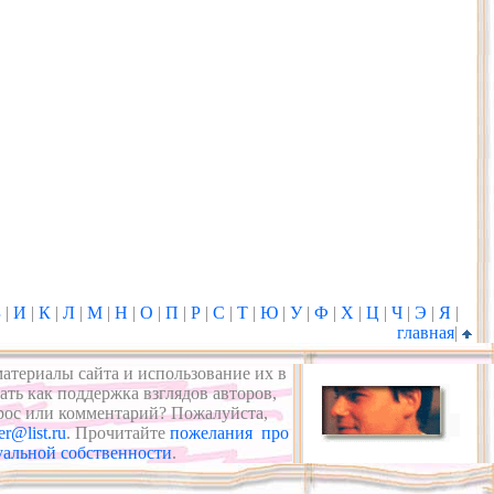
З
|
И
|
К
|
Л
|
М
|
Н
|
О
|
П
|
Р
|
С
|
Т
|
Ю
|
У
|
Ф
|
Х
|
Ц
|
Ч
|
Э
|
Я
|
главная
|
материалы сайта и использование их в
ть как поддержка взглядов авторов,
рос или комментарий? Пожалуйста,
er@list.ru
. Прочитайте
пожелания про
уальной собственности
.