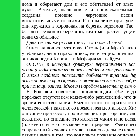
дома и оберегают дом и его обитателей от злых
духов. Веселые, шаловливые и привлекательные
создания, поющие чарующие песни
восхитительными голосами. Ранним летом при луне
они кружатся в хороводах на берегах водоемов. Где
бегали и резвились берегини, там трава растет гуще и 
родится обильнее.
Давайте так же рассмотрим, что такое Огонь?
Ответ на вопрос: что такое Огонь (или Мрак), нев
учебниках, ни в справочниках, ни в энциклопедиях
энциклопедии Кирилла и Мефодия мы найдем
ОГОНЬ, в истории культуры первоначально испо
огонь (следы применения огня найдены при раскопках
С эпохи позднего палеолита добывался трением дву
высеканием искр из кремня, с железного века до изобре
при помощи огнива. Многим народам известен культ о
В Большой советской энциклопедии (3-е изда
поражает отсутствием каких-либо разъяснений, что ж
зрения естествознания. Вместо этого говорится об
человеческой практике со времен неандертальцев. Хи
описание процессов, происходящих при горении, яд
реакциях, но описание это является узким и не рас
(пламени) и его космической природы. Фактиче
современный человек не ушел намного дальше своих
разница лишь в том, что донаучное познание описыва