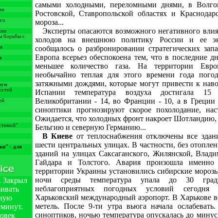
самыми холодными, переломными днями, в Волгог
ии
Ростовской, Ставропольской областях и Краснодар
ого
мороза...
Эксперты опасаются возможного негативного влия
мии
ы борьбы с
холодов на внешнюю политику России и ее эк
я
сообщалось о разбронировании стратегических запа
Европа всерьез обеспокоена тем, что в последние д
и
меньшее количество газа. На территории Евро
необычайно теплая для этого времени года погод
затяжными дождями, которые могут привести к наво
зум
остей
Испании температура воздуха достигала 15 
Великобритании - 14, во Франции - 10, а в Греции
ей
синоптики прогнозируют скорое похолодание, нас
Ожидается, что холодных фронт накроет Шотландию,
стемой"
Бельгию и северную Германию...
В Киеве
от теплоснабжения отключены все здан
шести центральных улицах. В частности, без отоплен
ки" - для
зданий на улицах Саксаганского, Жилянской, Влади
Гайдара и Толстого. Авария произошла именно
территории Украины установились сибирские морозы
ночи среды температура упала до 30 граду
л. Закрыл
неблагоприятных погодных условий сегодня 
ривать
Харьковский международный аэропорт. В Харькове в
нную
метель. После 9-ти утра вьюга начала ослабеват
 минут.
синоптиков, ночью температура опускалась до минус
ловек