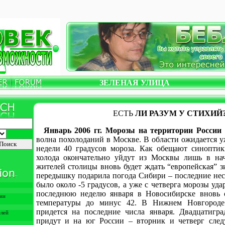
ЗЕЛЕНАЯ УЛИЦА
ЕСТЬ
ЛИ РАЗУМ У СТИХИЙ
Январь 2006 гг. Морозы на территории России 
волна похолоданий в Москве. В области ожидается 
недели 40 градусов мороза. Как обещают синоптик
холода окончательно уйдут из Москвы лишь в нач
жителей столицы вновь будет ждать “европейская” 
передышку подарила погода Сибири – последние нес
было около -5 градусов, а уже с четверга морозы уд
последнюю неделю января в Новосибирске вновь 
рии
температуры до минус 42. В Нижнем Новгороде
придется на последние числа января. Двадцатигр
елей
придут и на юг России – вторник и четверг след