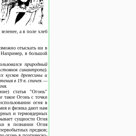
зеленее, а в поле хлеб
озможно отыскать ни в
. Например, в большой
льзовался природный
 стоянок синантропа).
х кусков древесины и
тения в 19 в. спичек —
гня.
ние) статья "Огонь"
е такое Огонь с точки
 использовании огня в
мия и физика дают нам
ерных и термоядерных
крывает сущности Огня
ски в познании Огня
 первобытных предков;
ло огонь в поэтическо-