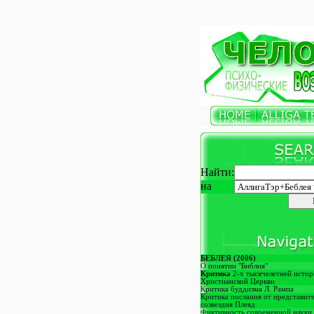
Найти:
на
БЕБЛЕЯ
(2006)
О понятии "Библия"
Критика
2-х тысячелетней исто
Христианской Церкви
Критика буддизма Л. Рампа
Критика послания от представит
созвездия Плеяд
Фиктивность современной науки