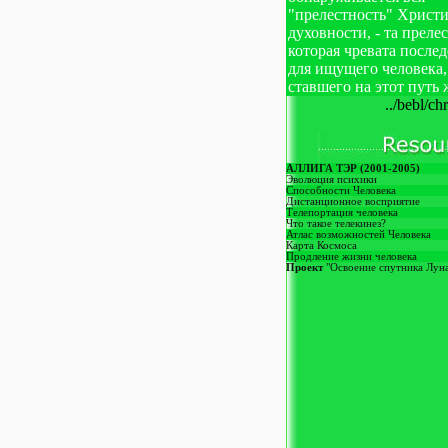
"прелестность" Христ
духовности, - та преле
которая чревата после
для ищущего человека,
ставшего на этот путь 
../bebl/ch
АЛЛИГА ТЭР (2001-2005)
Эволюция психики
Способности Человека
Дистанционное восприятие
Телепортация человека
Что такое телекинез?
Атлас возможностей Человека
Карта Космоса
Продление жизни человека
Проект
"Освоение спутника Лун