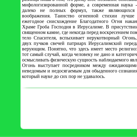
мифологизированной форме, а современная наука 
далеко не полных формул, также являющихся 
воображения. Таинство огненной стихии лучше 
ежегодное снисхождение Благодатного Огня нака
Храме Гроба Господня в Иерусалиме. В присутстви
священном камне, где некогда перед воскресением пок
тело Спасителя, вспыхивает нерукотворный Огонь
двух пучков свечей патриарх Иерусалимский перед
верующим. Понятно, что здесь имеет место религиоз
тот самый случай, когда человеку не дано и категори
осмысливать физическую сущность наблюдаемого явл
Огонь выступает посредником между ожидающим
неведомым и недосягаемым для обыденного сознания
который науке до сих пор не удавалось.