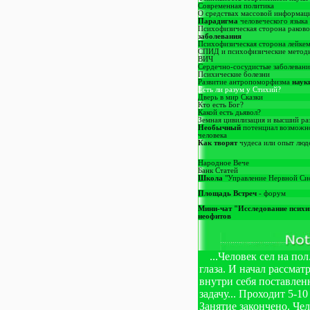
Современная политика
О средствах массовой информац
Парадигма
человеческого языка
Психофизическая сторона раков
заболевания
Психофизическая сторона лейке
СПИД и психофизические метод
ВИЧ
Сердечно-сосудистые заболевани
Психические болезни
Развитие антропоморфизма
наук
Есть ли разум у Стихий?
Дверь в мир Сказки
Кто есть Бог?
Какой есть дьявол?
Земная цивилизация и высший ра
Необычный
потенциал возможн
человека
Как творят
чудеса или опыт люд
Народное Вече
Банк Статей
Школа
"Управление Нервной Си
Площадь Встреч
- форум
Мини-чат "Исследование психи
неофитов
...Человек сел на по
глаза. И начал рассмат
внутри себя поставле
задачу... Проходит 5-10
Занятие закончено. Че