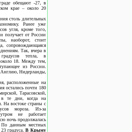
раде обещают -27, в
ском крае – около 20
ния столь длительных
ономику. Ранее уже
сов угля, кроме того,
ни получает от России
пы, наоборот, стоит
а, сопровождающаяся
днениям. Так, вчера в
градусов тепла, в
 около 18. Между тем,
тупающее из России.
 Англию, Нидерланды,
ия, расположенные на
ия остались почти 180
мирской, Тарасовской,
 в те дни, когда на
. На востоке страны с
сов мороза.
Из-за
утром не работает
сю ночь продолжалась
ь. По данным местных
 23 градуса.
В Крыму