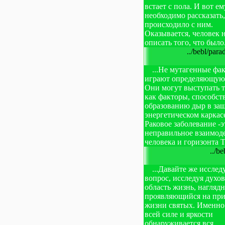
встает с пола. И вот ем
необходимо рассказать,
происходило с ним.
Оказывается, человек 
описать того, что было.
../bebl/par
...Не мутагенные фа
играют определяющую 
Они могут выступать т
как факторы, способс
образованию дыр в за
энергетическом каркас
Раковое заболевание -э
неправильное взаимод
человека и горизонта Т
../be
...Давайте же исслед
вопрос, исследуя духо
область жизнь, нагляд
проявляющийся на пр
жизни святых. Именно 
всей силе и яркости
обнаруживается вся