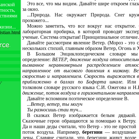
Это все, что мы видим. Давайте шире откроем глаз
ианской
за окно.
стность,
...Природа. Нас окружает Природа. Снег кру
дствиями
прохожего...
Можно заметить, что все вокруг нас открытое.
жизни...
лабораторная пробирка, в которой проводят эксп
ristian.html
ученые. Система открытая! Принципиальное отличие.
Давайте рассмотрим явление Ветер. (Мороз - это 
нескольких стихий, главным образом Ветер, Огонь и Х
В Большом Энциклопедическом словаре мы
определение:
ВЕТЕР, движение воздуха относительно
вызванное неравномерным распределением атмо
направленное от высокого давления к низкому. В
скоростью и направлением. Скорость выражается в м
приближенно в баллах по Бофорта шкале.
Или 
а"
толковом словаре русского языка С.И. Ожегова и 
движение, поток воздуха в горизонтальном направлен
Давайте вспомним поэтическое определение В.
...Ветер, ветер, ты могуч
Ты разносишь стаи туч...
В сказках Ветер изображается белым дядькой.
Сказочные герои обращаются за помощью к Ветру.
Да и наши деды считали, что Ветер - это не простой
поток воздуха. Например,
берегини
— воздушные
девы. Славяне считали, что берегини живут возле