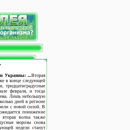
?
и Украины: ...
Вторая
уже в конце следующей
и, тридцатиградусные
але февраля, и тогда
зима. Лишь небольшую
колько дней в регионе
арили с новой силой. В
ожидается понижение
 вторая волна также
адусные морозы снова
ующей недели станут