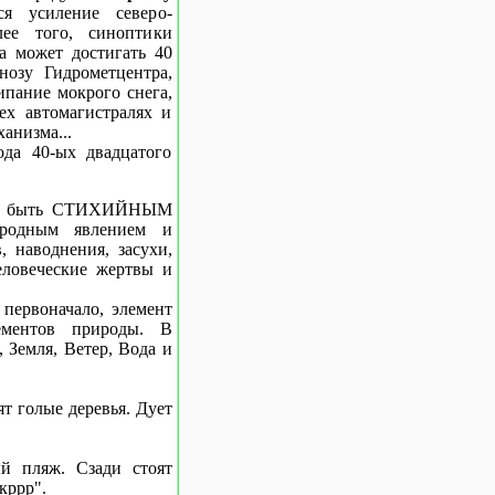
ся усиление северо-
ее того, синоптики
а может достигать 40
нозу Гидрометцентра,
ипание мокрого снега,
ех автомагистралях и
анизма...
да 40-ых двадцатого
жет быть СТИХИЙНЫМ
родным явлением и
, наводнения, засухи,
еловеческие жертвы и
первоначало, элемент
ементов природы. В
 Земля, Ветер, Вода и
ят голые деревья. Дует
ый пляж. Сзади стоят
кррр".