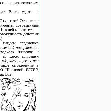
а и еще раз посмотрим
жит. Ветер ударил в
 Открытое! Это не та
ерименты современные
 И в ней мы живем.
совокупность действия
).
 найдем следующее
 земной поверхности,
сферного давления и
етер характеризуется
/с, км/ч, в узлах или
такое определение в
Н.Ю. Шведовой:
ВЕТЕР,
ии.
Все!