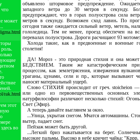
объявлено штормовое предупреждение. Ожидает
у
западного ветра до 30 метров в секунду. Бол
 что
предупреждают, что в горах полуострова сила ветр
метров в секунду. Возможен сход лавин
.
По прог
не может
сегодня также ожидается сильный ветер, метель, нал
..
гололедица. Тем не менее, проезд обеспечен на вс
adigma.html
перевалах полуострова. Дороги расчищают 93 мотомех
Холода такие, как в предвоенные и военные го
кторы
столетия!
роль.
олько
ДА!
Мороз - это природная стихия и она мо
твующие
БЕДСТВИЕМ. Таким же катастрофическим при
щитном
процессом, как землетрясения, извержения вулканов
е.
ураганы, цунами, сели и пр., которые вызывают ч
то
наносят материальный ущерб.
ействие
Слово СТИХИЯ происходит от греч. stoicheion — 
еней.
или одно из первовещественных основных эл
bl/rak.html
натурфилософии различают несколько стихий: Огонь,
Свет (Эфир).
уем этот
А теперь давайте выглянем за окно.
вную
...Улица, укрытая снегом. Мчатся автомашины. Сто
но
вытер, падает снег.
имере
Пейзаж может быть другой.
здесь во
...Легкий бриз накатывается на берег. Солнечн
высокие пальмы. Высоко в небе кричит чайка: "Кррр, 