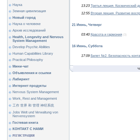
Наука
13:23
Третья лекция. Космический д
Земная цивилизация
12:55
Вторая лекция. Развитие восп
Новый город
Наука о человеке
21 Июнь, Четверг
Архив исследований
03:40
Красота и гармония
(3)
Health, Longevity and Nervous
System Management
16 Июнь, Суббота
Develop Psychic Abilities
Human Capabilities Library
17:09
Билет №2. Безопасность конт
Practical Philosophy
Мини-чат
Ч
Объявления и ссылки
Лабиринт
Интернет продукты
Nervous System Management
Work, Rest and Management
工作 世界 和 管理 神经系统
Jobs Welt und Verwaltung von
Nervensystem
Гостевая книга
КОНТАКТ С НАМИ
РЕГИСТРАЦИЯ