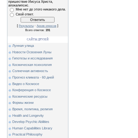
пришествие Иисуса Христа,
апокалипсис.
Мне нет до этого никакого дела.
Свой ответ.
[
·
]
Результаты
Архив опросов
Всего ответов:
191
САЙТЫ ДРУЗЕЙ
Лунная улица
Новости Освоения Луны
Гипотезы и исследования
Космическая психология
Солнечная активность
Прогноз климата - 60 дней
Видео о Космосе
Конференция о Космосе
Космические ресурсы
Формы жизни
Время, политика, религия
Health and Longevity
Develop Psychic Abilities
Human Capabilities Library
Practical Philosophy