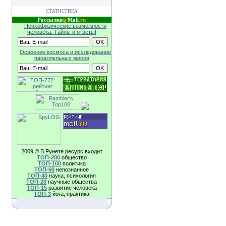
СТАТИСТИКА
Рассылки
@
Mail
.ru
Психофизические возможности
человека. Тайны и ответы!
Освоение космоса и исследование
параллельных миров
2009 © В Рунете ресурс входит
TOП-200
общество
TOП-100
политика
TOП-60
непознанное
TOП-40
наука, психология
TOП-20
научные общества
TOП-15
развитие человека
TOП-3
йога, практика