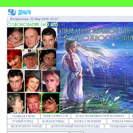
Воскресенье, 22 Мар 2009, 01:47
/
БАНК АЛЛИГА ТЭР
АТЛАС ВОЗМОЖНОСТЕЙ ЧЕЛОВЕКА
ГЛАВНАЯ
ВЕЧЕ
СТАРЫЙ ГОРОД
ЗЕЛЕНАЯ УЛИЦА
НАУКА О ЧЕЛОВЕКЕ
ЛУННАЯ УЛИЦ
ЭКСКУРСИЯ ПО ГОРОДУ
ДОЛГОСРОЧНЫЙ ПРОГНОЗ ПОГОДЫ
ТЕНДЕНЦИИ ОБ