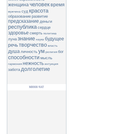
человек
женщина
время
красота
суд
мужчина
образование
развитие
предсказание
деньги
республика
сердце
здоровье
смерть
политика
знание
будущее
луна
наука
творчество
речь
власть
ум
душа
личность
бог
религия
способности
мысль
нежность
гармония
интуиция
долголетие
забота
МИНИ-ЧАТ