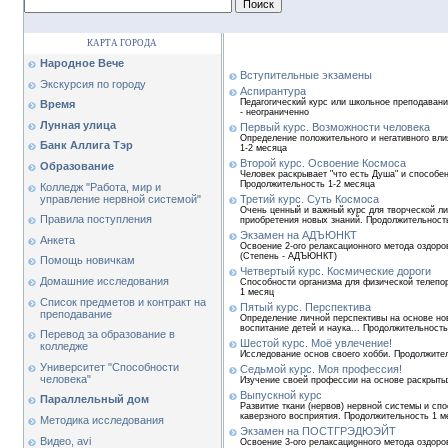
КАРТА ГОРОДА
Народное Вече
Вступительные экзамены
Экскурсия по городу
Аспирантура
Педагогический курс или школьное преподавани
Время
- неограниченно
Лунная улица
Первый курс. Возможности человека
Определение положительного и негативного вли
Банк Аллига Тэр
1-2 месяца
Второй курс. Освоение Космоса
Образование
Человек раскрывает "что есть Душа" и способе
Продолжительность 1-2 месяца
Колледж "Работа, мир и
управление нервной системой"
Третий курс. Суть Космоса
Очень ценный и важный курс для творческой ли
Правила поступления
приобретения новых знаний. Продолжительност
Экзамен на АДЪЮНКТ
Анкета
Освоение 2-ого релаксационного метода оздоро
(Степень - АДЪЮНКТ)
Помощь новичкам
Четвертый курс. Космические дороги
Домашние исследования
Способности организма для физической телепо
1 месяц
Список предметов и контракт на
Пятый курс. Перспектива
преподавание
Определение личной перспективы на основе но
воспитание детей и наука... Продолжительность
Перевод за образование в
Шестой курс. Моё увлечение!
колледже
Исследование основ своего хобби. Продолжител
Университет "Способности
Седьмой курс. Моя профессия!
человека"
Изучение своей профессии на основе раскрыты
Выпускной курс
Параллельный дом
Развитие ткани (нервов) нервной системы и спо
каверзного восприятия. Продолжительность 1 м
Методика исследования
Экзамен на ПОСТГРЭДЮЭЙТ
Видео, avi
Освоение 3-ого релаксационного метода оздоро