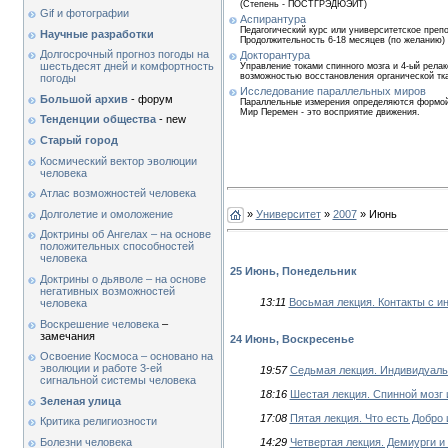
(Степень - ПОСТГРЭДЮЭЙТ)
Gif и фотографии
Аспирантура
Педагогический курс или университетское преп
Научные разработки
Продолжительность 6-18 месяцев (по желанию)
Долгосрочный прогноз погоды на
Докторантура
шестьдесят дней и комфортность
Управление токами спинного мозга и 4-ый рела
возможностью восстановления органической тк
погоды
Исследование параллельных миров
Большой архив
- форум
Параллельные измерения определяются формой 
Мир Перемен - это восприятие движения.
Тенденции общества
- new
Старый город
Космический вектор эволюции
человека
Атлас возможностей человека
Долголетие и омоложение
»
Университет
»
2007
» Июнь
Доктрины об Ангелах – на основе
положительных способностей
человека
25 Июнь, Понедельник
Доктрины о дьяволе – на основе
негативных возможностей
13:11
Восьмая лекция. Контакты с и
человека
Воскрешение человека
–
замечания
24 Июнь, Воскресенье
Освоение Космоса – основано на
эволюции и работе 3-ей
19:57
Седьмая лекция. Индивидуальн
сигнальной системы человека
18:16
Шестая лекция. Спинной мозг 
Зеленая улица
17:08
Пятая лекция. Что есть Добро
Критика религиозности
Болезни человека
14:29
Четвертая лекция. Демиурги и