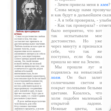
- Зачем привела меня в
хлев
?
Слова между нами прозвучал
и как будут в дальнейшем ска
- А я тебя проверяла, - улыб
- Как так проверяла? - отме
было
неприятно, что вот
Любовь проходящая и
вечная.
так испытывали мое
Смысл и достоинство любви
состоит в том, что она
достоинство. Но уже
заставляет нас признать за
другим центральное значение.
через минуту я признался
Любовь важна не как одно из
наших чувств, а как
себе, что так же
перенесение всего нашего
жизненного интереса из себя в
поступил, если бы она
другое, как перестановка
самого центра нашей личной
пришла ко мне на Землю.
жизни. Это свойственно
всякой любви, но половой
Мы прошли луг и
любви по преимуществу; она
отличается от других родов
поднялись на невысокий
любви и большей
интенсивностью, более
захватывающим характером,
холм
. Он был залит
и возможностью более полной
и всесторонней взаимности;
солнечными светом и
только эта любовь может
вести к действительному и
покрыт полевыми белыми
неразрывному соединению
двух жизней в одну, только
цветами. Казалось, что
про нее сказано: будут два в
плоть едину, т. е. станут одним
холм подобен маленькой
реальным существом.
...В деле любви недостаточно
открытой ладони.
чувствовать для себя
безусловное значение
Нежные цветы, как
любимого предмета, а нужно