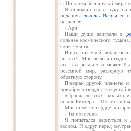
я. Но в нем был другой мир - н
Я положил свою руку на е
недавняя
печать Искры
ее сп
назвал ее:
- Ари!
Наши души заиграли в
р
сильнее космического тумана
силы чувств.
И вот, пик моей любви был п
ли это?» Мне было и стыдно, 
все это реально и может бы
неземной мир, развернув 
обратную сторону.
Призрак другой планеты и 
приобрела твердость и устойчи
«Правда ли это? - колыхали
шкале Рихтера. - Может ли бы
Мне помогло сердце, которое
- Ты поспешил.
Я попытался вернуться к 
взором. И вдруг перед внутре