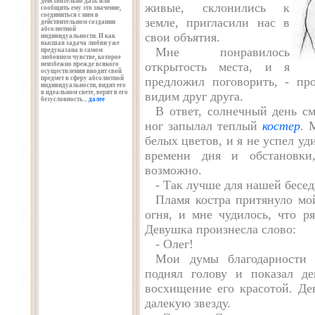
действительно дать или
живые, склонились к
сообщить ему это значение,
соединиться с ним в
земле, пригласили нас в
действительном создании
абсолютной
свои объятия.
индивидуальности. И как
высшая задача любви уже
Мне понравилось
предуказана в самом
любовном чувстве, которое
открытость места, и я
неизбежно прежде всякого
осуществления вводит свой
предмет в сферу абсолютной
предложил поговорить, - пр
индивидуальности, видит его
в идеальном свете, верит в его
видим друг друга.
безусловность...
далее
В ответ, солнечный день с
ног запылал теплый
костер
. 
белых цветов, и я не успел у
времени дня и обстановки
возможно.
- Так лучше для нашей бесед
Пламя костра притянуло мой
огня, и мне чудилось, что 
Девушка произнесла слово:
- Олег!
Мои думы благодарности 
поднял голову и показал де
восхищение его красотой. Де
далекую звезду.