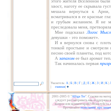
этого жителя Вселенной были
хвост, наготу ее скрывала гус
мешала вернуться к Арни,
всматривался в ее красные гла
и грубым желанием. Я не м
преследовала меня, претворяла
Мне подсказал
Логос Мысл
девушки - это поможет».
И я вернулся снова с пло
тонкой простыне и смотрели 
песню своей планеты, под кото
А
запахом
ее был аромат теп
Так начиналась первая
призр
Указатель:
А
|
Б
|
В
|
Г
|
Д
|
Е
|
Ж
|
З
|
И
|
К
|
|
главная
|
2001-2005 © "
Alliga Ter
". Ссылки на мате
следует рассматривать как поддержка в
вопрос или комментарий? Пожалуйста,
Прочитайте
пожелания про защит