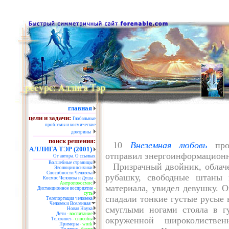
главная
цели и задачи:
Глобальные
проблемы и космические
доктрины
поиск решения:
10
Внеземная любовь
прод
АЛЛИГА ТЭР (2001)
отправил энергоинформацион
От автора.
О ссылках
Волшебные страницы
Призрачный двойник, облач
Эволюция психики
Способности Человека
рубашку, свободные штаны 
Космос Человека и Душа
-
Антропокосмос
материала, увидел девушку. О
Дистанционное восприятие
-
суть
спадали тонкие густые русые 
Телепортация человека
Человек и Вселенная
смуглыми ногами стояла в г
Новая Наука
Дети
- воспитание
окруженной широколистве
Телекинез
- способы
Примеры
- work