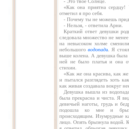
- Это твое Солнце.
«Как она приятна сердцу! 
отметил я про себя.
- Почему ты не можешь прид
- Нельзя, - ответила Арни.
Краткий ответ девушки род
следовала множество не менее
на невысоком холме сменили
небольшого
водопад
а
. Я стоя
выше колена. А девушка была 
ней не было платья и она от
стихии.
«Как же она красива, как же
и пытался разглядеть хоть ка
как живая создавала вокруг не
Девушка вышла из водопада
была прекрасна и чиста. Я ви
девичьей наготы, грудь и бе
подошла ко мне и брызн
происходящим. Изумрудные ка
лицо. Опять брызнула водой. 
я ответил, обрызгав девушку