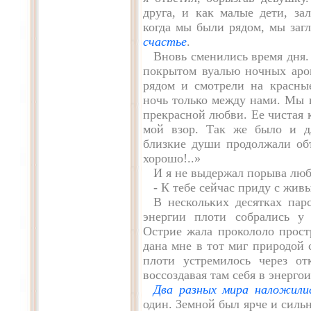
друга, и как малые дети, зал
когда мы были рядом, мы загл
счастье
.
Вновь сменились время дня.
покрытом вуалью ночных аро
рядом и смотрели на красные
ночь только между нами. Мы 
прекрасной любви. Ее чистая 
мой взор. Так же было и д
близкие души продолжали об
хорошо!..»
И я не выдержал порыва люб
- К тебе сейчас приду с жив
В нескольких десятках пар
энергии плоти собрались у 
Острие жала прокололо прост
дана мне в тот миг природой 
плоти устремилось через от
воссоздавая там себя в энерг
Два разных мира наложили
один. Земной был ярче и сильн