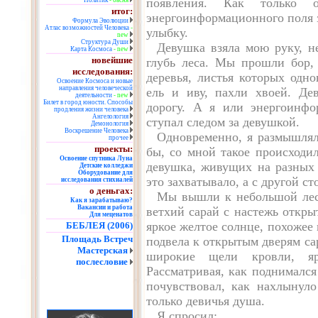
появления. Как только о
Политик
- басня
итог:
энергоинформационного поля 
Формула Эволюции
Атлас возможностей Человека
-
улыбку.
new
Структура Души
Девушка взяла мою руку, н
Карта Космоса
- new
новейшие
глубь леса. Мы прошли бор,
исследования:
деревья, листья которых одн
Освоение Космоса и новые
направления человеческой
ель и иву, пахли хвоей. Де
деятельности
- new
Билет в город юности. Способы
дорогу. А я или энергоинфо
продления жизни человека
Ангелология
ступал следом за девушкой.
Демонология
Воскрешение Человека
Одновременно, я размышля
прочее
проекты:
бы, со мной такое происходи
Освоение спутника Луна
девушка, живущих на разных 
Детские колледжи
Оборудование для
это захватывало, а с другой ст
исследования стихиалей
о деньгах:
Мы вышли к небольшой лесн
Как я зарабатываю?
Вакансии и работа
ветхий сарай с настежь откры
Для меценатов
яркое желтое солнце, похожее 
БЕБЛЕЯ (2006)
Площадь Встреч
подвела к открытым дверям са
Мастерская
широкие щели кровли, яр
послесловие
Рассматривая, как поднимался
почувствовал, как нахлынуло
только девичья душа.
Я спросил: