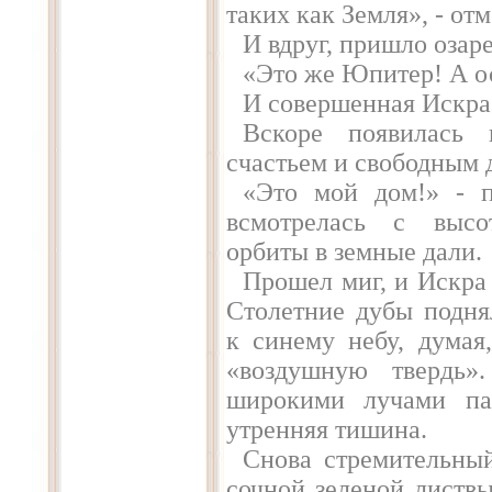
таких как Земля», - от
И вдруг, пришло озар
«Это же Юпитер! А ос
И совершенная Искра
Вскоре появилась 
счастьем и свободным 
«Это мой дом!» - 
всмотрелась с высо
орбиты в земные дали.
Прошел миг, и Искра 
Столетние дубы подня
к синему небу, думая
«воздушную твердь»
широкими лучами па
утренняя тишина.
Снова стремительный
сочной зеленой листвы