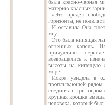
была красно-черная м
материю красных зарни
«Это предел свобод
горизонты, не подвласт
И оставила Она тщет
мгу.
Это была кипящая ла
огненных капель. И
причудливо перепл
возвращались к изнач
высоты на кипящую л
море.
Искра увидела в од
проплывающей рядом,
соединяла три огром
хрупкая крошка вмещал
человека, который был 