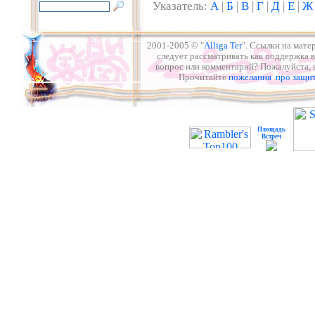
Указатель:
А
|
Б
|
В
|
Г
|
Д
|
Е
|
Ж
2001-2005 © "
Alliga Ter
". Ссылки на мате
следует рассматривать как поддержка в
вопрос или комментарий? Пожалуйста,
Прочитайте
пожелания про защит
Площадь
Встреч