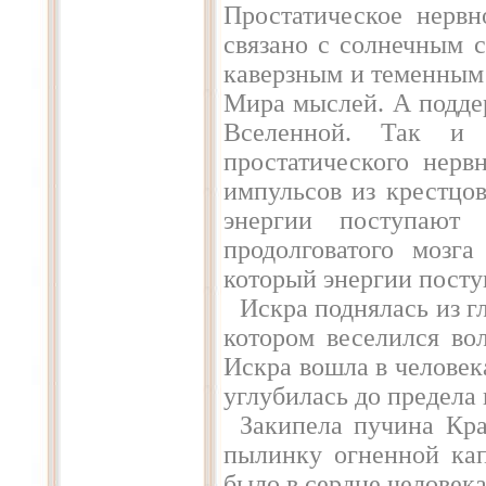
Простатическое нервн
связано с солнечным 
каверзным и теменным 
Мира мыслей. А подде
Вселенной. Так и 
простатического нерв
импульсов из крестцов
энергии поступают
продолговатого мозг
который энергии пост
Искра поднялась из гл
котором веселился во
Искра вошла в человек
углубилась до предела 
Закипела пучина Кра
пылинку огненной ка
было в сердце человека