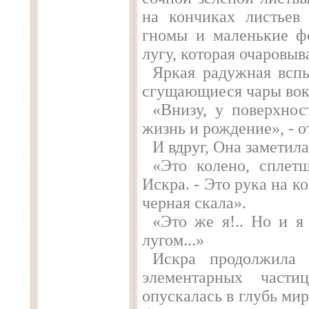
на кончиках листьев
гномы и маленькие ф
лугу, которая очаровыв
Яркая радужная вспы
сгущающиеся чары вок
«Внизу, у поверхно
жизнь и рождение», - о
И вдруг, Она заметила
«Это колено, сплетш
Искра. - Это рука на к
черная скала».
«Это же я!.. Но и я
лугом...»
Искра продолжила 
элементарных част
опускалась в глубь мир