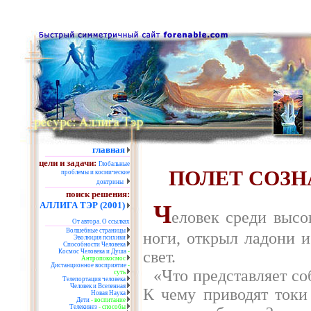
главная
цели и задачи:
Глобальные
ПОЛЕТ СОЗН
проблемы и космические
доктрины
поиск решения:
АЛЛИГА ТЭР (2001)
Ч
еловек среди высо
От автора.
О ссылках
Волшебные страницы
ноги, открыл ладони 
Эволюция психики
Способности Человека
свет.
Космос Человека и Душа
-
Антропокосмос
Дистанционное восприятие
-
«Что представляет со
суть
Телепортация человека
Человек и Вселенная
К чему приводят токи
Новая Наука
Дети
- воспитание
Телекинез
- способы