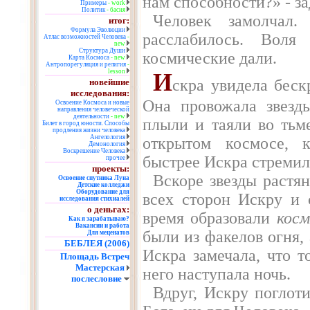
нам способности?» - за
Примеры
- work
Политик
- басня
Человек замолчал.
итог:
Формула Эволюции
расслабилось. Вол
Атлас возможностей Человека
-
new
Структура Души
космические дали.
Карта Космоса
- new
Антропорегуляция и религия
-
lesson
И
скра увидела беск
новейшие
исследования:
Она провожала звезды
Освоение Космоса и новые
направления человеческой
деятельности
- new
плыли и таяли во тьм
Билет в город юности. Способы
продления жизни человека
Ангелология
открытом космосе, к
Демонология
Воскрешение Человека
быстрее Искра стремила
прочее
проекты:
Вскоре звезды растя
Освоение спутника Луна
Детские колледжи
Оборудование для
всех сторон Искру и 
исследования стихиалей
о деньгах:
время образовали
кос
Как я зарабатываю?
Вакансии и работа
были из факелов огня, 
Для меценатов
БЕБЛЕЯ (2006)
Искра замечала, что т
Площадь Встреч
Мастерская
него наступала ночь.
послесловие
Вдруг, Искру поглот