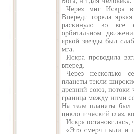
Бога, ни для Человека.
Через миг Искра вы
Впереди горела яркая
раскинуло во все 
орбитальном движени
яркой звезды был сла
мга.
Искра проводила вз
вперед.
Через несколько се
планеты текли широки
древний союз, потоки 
граница между ними сос
На теле планеты был 
циклопический глаз, ко
Искра остановилась, 
«Это смерч пыли и г