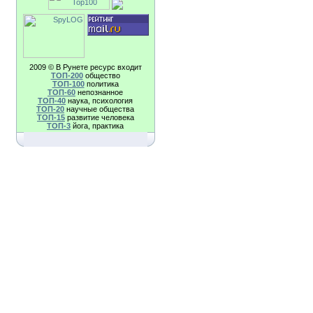
2009 © В Рунете ресурс входит
TOП-200
общество
TOП-100
политика
TOП-60
непознанное
TOП-40
наука, психология
TOП-20
научные общества
TOП-15
развитие человека
TOП-3
йога, практика