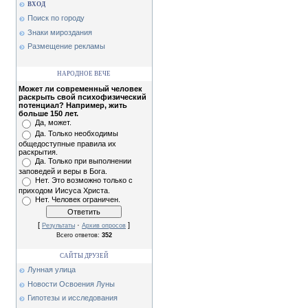
ВХОД
Поиск по городу
Знаки мироздания
Размещение рекламы
НАРОДНОЕ ВЕЧЕ
Может ли современный человек
раскрыть свой психофизический
потенциал? Например, жить
больше 150 лет.
Да, может.
Да. Только необходимы
общедоступные правила их
раскрытия.
Да. Только при выполнении
заповедей и веры в Бога.
Нет. Это возможно только с
приходом Иисуса Христа.
Нет. Человек ограничен.
[
·
]
Результаты
Архив опросов
Всего ответов:
352
САЙТЫ ДРУЗЕЙ
Лунная улица
Новости Освоения Луны
Гипотезы и исследования