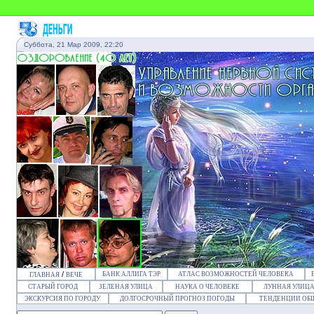
Суббота, 21 Мар 2009, 22:20
/
БАНК АЛЛИГА ТЭР
АТЛАС ВОЗМОЖНОСТЕЙ ЧЕЛОВЕКА
ГЛАВНАЯ
ВЕЧЕ
СТАРЫЙ ГОРОД
ЗЕЛЕНАЯ УЛИЦА
НАУКА О ЧЕЛОВЕКЕ
ЛУННАЯ УЛИЦ
ЭКСКУРСИЯ ПО ГОРОДУ
ДОЛГОСРОЧНЫЙ ПРОГНОЗ ПОГОДЫ
ТЕНДЕНЦИИ ОБ