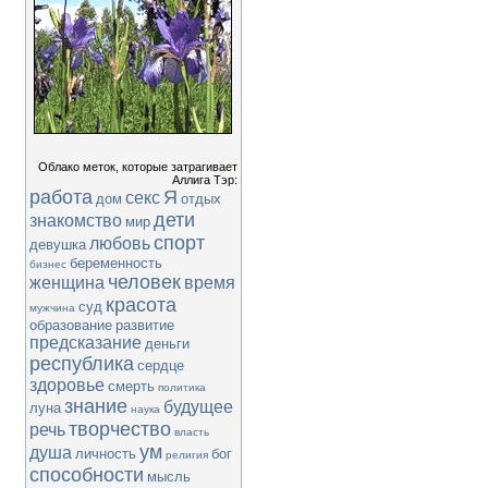
Облако меток, которые затрагивает
Аллига Тэр:
работа
Я
секс
дом
отдых
дети
знакомство
мир
спорт
любовь
девушка
беременность
бизнес
человек
женщина
время
красота
суд
мужчина
образование
развитие
предсказание
деньги
республика
сердце
здоровье
смерть
политика
знание
будущее
луна
наука
творчество
речь
власть
ум
душа
личность
бог
религия
способности
мысль