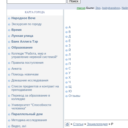
macus
Были:
Эхо
,
babybaraboo
,
Nalin
КАРТА ГОРОДА
Народное Вече
Экскурсия по городу
А
Время
В
Лунная улица
Д
Ё
Банк Аллига Тэр
З
Образование
Й
Колледж "Работа, мир и
Л
управление нервной системой"
Н
Правила поступления
П
С
Анкета
У
Помощь новичкам
Х
Домашние исследования
Ч
Список предметов и контракт на
Щ
преподавание
Ю
Перевод за образование в
Отзывы
колледже
Университет "Способности
человека"
Параллельный дом
Методика исследования
»
Статьи
»
Энциклопедия
» Р
Видео, avi