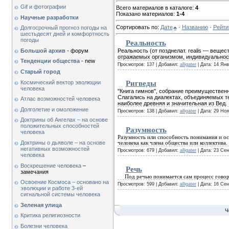
Gif и фотографии
Всего материалов в каталоге:
4
Показано материалов:
1-4
Научные разработки
Сортировать по:
Дате
·
Названию
·
Рейти
Долгосрочный прогноз погоды на
шестьдесят дней и комфортность
погоды
Реальность
Большой архив
- форум
Реальность (от позднелат. realis — веще
отражаемых организмом, индивидуальнос
Тенденции общества
- new
Просмотров: 137 | Добавил:
alligater
| Дата: 14 Янв 
Старый город
Космический вектор эволюции
Ригведы
человека
"Книга гимнов", собрание преимущественн
Слагались на диалектах, объединяемых т
Атлас возможностей человека
наиболее древняя и значительная из Вед.
Долголетие и омоложение
Просмотров: 138 | Добавил:
alligater
| Дата: 29 Ноя 
Доктрины об Ангелах – на основе
положительных способностей
Разумность
человека
Разумность или способность понимания и о
Доктрины о дьяволе – на основе
человека как члена общества или коллектива.
негативных возможностей
Просмотров: 679 | Добавил:
alligater
| Дата: 23 Сен 
человека
Воскрешение человека
–
Речь
замечания
Под речью понимается сам процесс говор
Освоение Космоса – основано на
Просмотров: 599 | Добавил:
alligater
| Дата: 16 Сен 
эволюции и работе 3-ей
сигнальной системы человека
Зеленая улица
Ч
Критика религиозности
Болезни человека