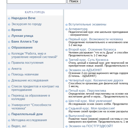
КАРТА ГОРОДА
Народное Вече
Экскурсия по городу
Вступительные экзамены
Аспирантура
Время
Педагогический курс или школьное преподавани
- неограниченно
Лунная улица
Первый курс. Возможности человека
Банк Аллига Тэр
Определение положительного и негативного вли
1-2 месяца
Образование
Второй курс. Освоение Космоса
Человек раскрывает "что есть Душа" и способе
Колледж "Работа, мир и
Продолжительность 1-2 месяца
управление нервной системой"
Третий курс. Суть Космоса
Правила поступления
Очень ценный и важный курс для творческой ли
приобретения новых знаний. Продолжительност
Анкета
Экзамен на АДЪЮНКТ
Освоение 2-ого релаксационного метода оздоро
Помощь новичкам
(Степень - АДЪЮНКТ)
Домашние исследования
Четвертый курс. Космические дороги
Способности организма для физической телепо
Список предметов и контракт на
1 месяц
преподавание
Пятый курс. Перспектива
Определение личной перспективы на основе но
Перевод за образование в
воспитание детей и наука... Продолжительность
колледже
Шестой курс. Моё увлечение!
Исследование основ своего хобби. Продолжител
Университет "Способности
человека"
Седьмой курс. Моя профессия!
Изучение своей профессии на основе раскрыты
Параллельный дом
Выпускной курс
Развитие ткани (нервов) нервной системы и спо
Методика исследования
каверзного восприятия. Продолжительность 1 м
Видео, avi
Экзамен на ПОСТГРЭДЮЭЙТ