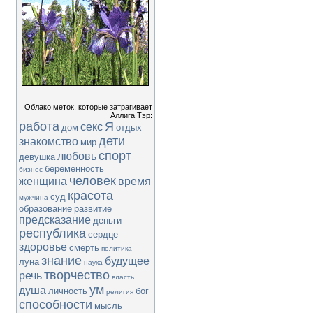
Облако меток, которые затрагивает
Аллига Тэр:
работа
Я
секс
дом
отдых
дети
знакомство
мир
спорт
любовь
девушка
беременность
бизнес
человек
женщина
время
красота
суд
мужчина
образование
развитие
предсказание
деньги
республика
сердце
здоровье
смерть
политика
знание
будущее
луна
наука
творчество
речь
власть
ум
душа
личность
бог
религия
способности
мысль