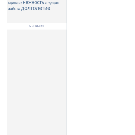
нежность
гармония
интуиция
долголетие
забота
МИНИ-ЧАТ