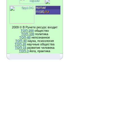
2009 © В Рунете ресурс входит
TOП-200
общество
TOП-100
политика
TOП-60
непознанное
TOП-40
наука, психология
TOП-20
научные общества
TOП-15
развитие человека
TOП-3
йога, практика