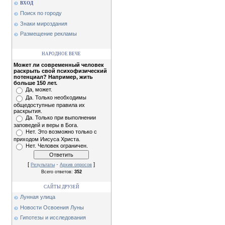
ВХОД
Поиск по городу
Знаки мироздания
Размещение рекламы
НАРОДНОЕ ВЕЧЕ
Может ли современный человек
раскрыть свой психофизический
потенциал? Например, жить
больше 150 лет.
Да, может.
Да. Только необходимы
общедоступные правила их
раскрытия.
Да. Только при выполнении
заповедей и веры в Бога.
Нет. Это возможно только с
приходом Иисуса Христа.
Нет. Человек ограничен.
[
·
]
Результаты
Архив опросов
Всего ответов:
352
САЙТЫ ДРУЗЕЙ
Лунная улица
Новости Освоения Луны
Гипотезы и исследования