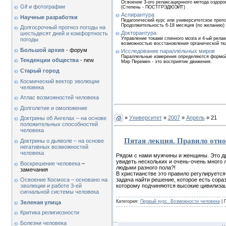
Освоение 3-ого релаксационного метода оздоро
Gif и фотографии
(Степень - ПОСТГРЭДЮЭЙТ)
Аспирантура
Научные разработки
Педагогический курс или университетское преп
Продолжительность 6-18 месяцев (по желанию)
Долгосрочный прогноз погоды на
Докторантура
шестьдесят дней и комфортность
Управление токами спинного мозга и 4-ый рела
погоды
возможностью восстановления органической тк
Большой архив
- форум
Исследование параллельных миров
Параллельные измерения определяются формой 
Тенденции общества
- new
Мир Перемен - это восприятие движения.
Старый город
Космический вектор эволюции
человека
Атлас возможностей человека
Долголетие и омоложение
»
Университет
»
2007
»
Апрель
» 21
Доктрины об Ангелах – на основе
положительных способностей
человека
Пятая лекция. Правило отн
Доктрины о дьяволе – на основе
негативных возможностей
человека
Рядом с нами мужчины и женщины. Это др
увидеть нескольких и очень-очень много
Воскрешение человека
–
людьми разного пола?!
замечания
В христианстве это правило регулируется
задача найти решение, которое есть сор
Освоение Космоса – основано на
которому подчиняются высокие цивилизац
эволюции и работе 3-ей
сигнальной системы человека
Категория:
Первый курс. Возможности человека
| 
Зеленая улица
Критика религиозности
Болезни человека