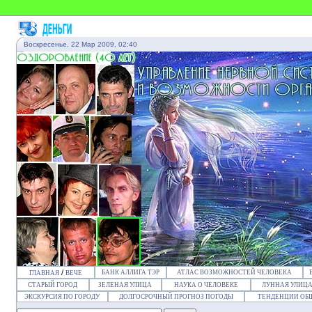
Воскресенье, 22 Мар 2009, 02:40
/
БАНК АЛЛИГА ТЭР
АТЛАС ВОЗМОЖНОСТЕЙ ЧЕЛОВЕКА
ГЛАВНАЯ
ВЕЧЕ
СТАРЫЙ ГОРОД
ЗЕЛЕНАЯ УЛИЦА
НАУКА О ЧЕЛОВЕКЕ
ЛУННАЯ УЛИЦ
ЭКСКУРСИЯ ПО ГОРОДУ
ДОЛГОСРОЧНЫЙ ПРОГНОЗ ПОГОДЫ
ТЕНДЕНЦИИ ОБ