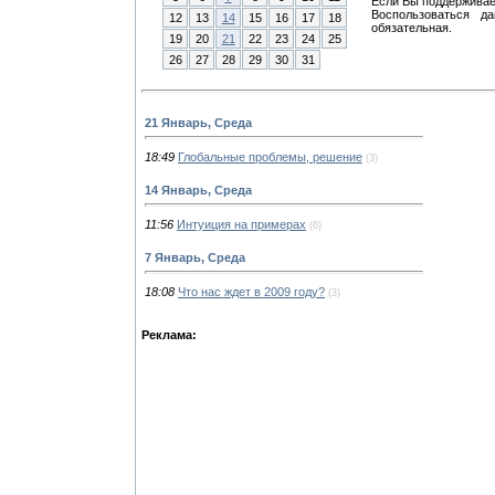
Если Вы поддерживает
Воспользоваться д
12
13
14
15
16
17
18
обязательная.
19
20
21
22
23
24
25
26
27
28
29
30
31
21 Январь, Среда
18:49
Глобальные проблемы, решение
(3)
14 Январь, Среда
11:56
Интуиция на примерах
(6)
7 Январь, Среда
18:08
Что нас ждет в 2009 году?
(3)
Реклама: