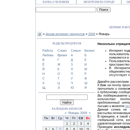
НАУКА О ЧЕЛОВЕКЕ
ЭКСКУРСИЯ ПО ГОРОДУ
ОБ
ЦЕННЫЕ И БЕ
»
Архив интернет продуктов
»
2009
» Январь
РАЗДЕЛЫ ПРОДУКТОВ
Несколько отрицат
Работа
Слово
Семья
Бизнес
Интернет под
пользователь
Любовь
Время
А
Б
появляется в 
В
Г
Д
Е
Пользовател
Ё
Ж
З
И
пространство
В Интернете
Й
К
Л
М
общеизвестн
Н
О
П
Р
отсутствует 
С
Т
У
Ф
Давайте рассмотрим
Х
Ц
Ч
Ш
К Вам на почту при
Щ
Э
Ю
Я
прочитали и ознако
к публичному сообщ
Вы поддерживаете и
количество почт
предложенный инте
письмо и можете
ос
КАЛЕНДАРЬ АНОНСОВ
Данная схема не
«
Январь 2009
»
рассылка незнакомым
В принципе, в такой
Пн
Вт
Ср
Чт
Пт
Сб
Вс
глобальной сети, к
удовлетворения потр
1
2
3
4
Проведем
исследов
5
6
7
8
9
10
11