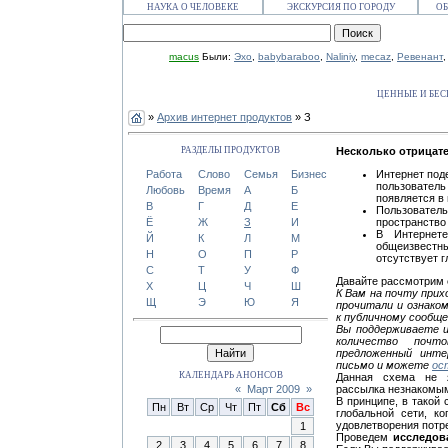
НАУКА О ЧЕЛОВЕКЕ
ЭКСКУРСИЯ ПО ГОРОДУ
ОБ
macus
Были:
Эхо
,
babybaraboo
,
Naliniy
,
mecaz
,
Ревенант
ЦЕННЫЕ И БЕ
»
Архив интернет продуктов
» З
РАЗДЕЛЫ ПРОДУКТОВ
Несколько отрицат
Работа
Слово
Семья
Бизнес
Интернет под
пользователь
Любовь
Время
А
Б
появляется в 
В
Г
Д
Е
Пользовател
Ё
Ж
З
И
пространство
В Интернете
Й
К
Л
М
общеизвестн
Н
О
П
Р
отсутствует 
С
Т
У
Ф
Давайте рассмотрим
Х
Ц
Ч
Ш
К Вам на почту при
Щ
Э
Ю
Я
прочитали и ознако
к публичному сообщ
Вы поддерживаете и
количество почт
предложенный инте
письмо и можете
ос
КАЛЕНДАРЬ АНОНСОВ
Данная схема не
«
Март 2009
»
рассылка незнакомым
В принципе, в такой
Пн
Вт
Ср
Чт
Пт
Сб
Вс
глобальной сети, к
удовлетворения потр
1
Проведем
исследов
2
3
4
5
6
7
8