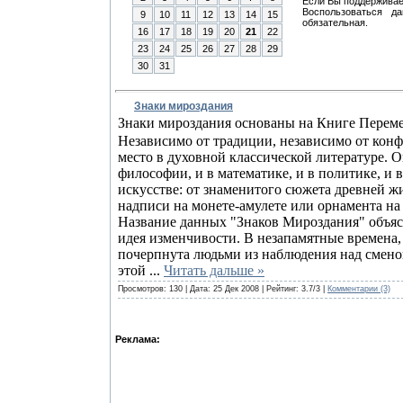
Если Вы поддерживает
Воспользоваться д
9
10
11
12
13
14
15
обязательная.
16
17
18
19
20
21
22
23
24
25
26
27
28
29
30
31
Знаки мироздания
Знаки мироздания основаны на Книге Перемен
Независимо от традиции, независимо от конф
место в духовной классической литературе. О
философии, и в математике, и в политике, и 
искусстве: от знаменитого сюжета древней 
надписи на монете-амулете или орнамента на
Название данных "Знаков Мироздания" объясня
идея изменчивости. В незапамятные времена,
почерпнута людьми из наблюдения над сменой
этой
...
Читать дальше »
Просмотров: 130 | Дата:
25 Дек 2008
| Рейтинг: 3.7/3 |
Комментарии (3)
Реклама: