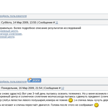
: Суббота, 14 Мар 2009, 13:55 | Сообщение #
11
правильно. Более подробное описание результатов исследований
чревный центр
,
нечное сплетение
,
енной центр
.
: Понедельник, 16 Мар 2009, 21:54 | Сообщение #
12
 сново здрасте)) Вот уже 3-тий день пытаюсь освоить телекинез. Но у меня возникло 
ревный центр и солнечное сплетение молчат,когда пытаюсь сдвинуть предмент (спич
тр (лоб,и лепестки левого полушария,номера не помню
) и спичка лишь чучуть дер
 исчезают и спичка перестаёт двигатся. Голова после этого не соображает