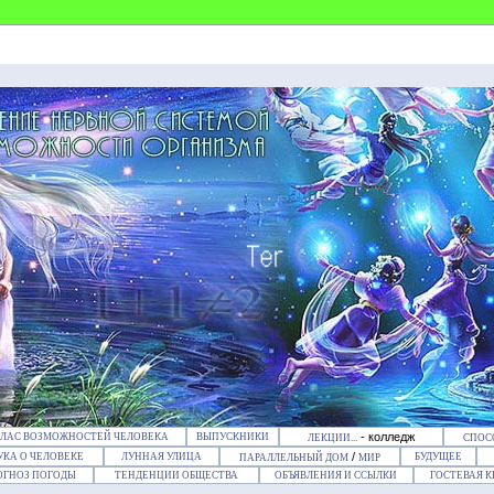
- колледж
ТЛАС ВОЗМОЖНОСТЕЙ ЧЕЛОВЕКА
ВЫПУСКНИКИ
ЛЕКЦИИ...
СПОС
/
УКА О ЧЕЛОВЕКЕ
ЛУННАЯ УЛИЦА
БУДУЩЕЕ
ПАРАЛЛЕЛЬНЫЙ ДОМ
МИР
ОГНОЗ ПОГОДЫ
ТЕНДЕНЦИИ ОБЩЕСТВА
ОБЪЯВЛЕНИЯ И ССЫЛКИ
ГОСТЕВАЯ К