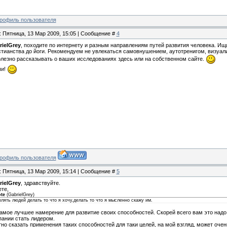
: Пятница, 13 Мар 2009, 15:05 | Сообщение #
4
rielGrey
, походите по интернету и разным направлениям путей развития человека. Ищ
стианства до йоги. Рекомендуем не увлекаться самовнушением, аутотренигом, визуал
олезно рассказывать о ваших исследованиях здесь или на собственном сайте.
чи!
: Пятница, 13 Мар 2009, 15:14 | Сообщение #
5
rielGrey
, здравствуйте.
те,
te
(
GabrielGrey
)
влять людей делать то что я хочу,делать то что я мысленно скажу им.
амое лучшее намерение для развитие своих способностей. Скорей всего вам это надо д
пании стать лидером.
но сказать применения таких способностей для таки целей, на мой взгляд, может очен