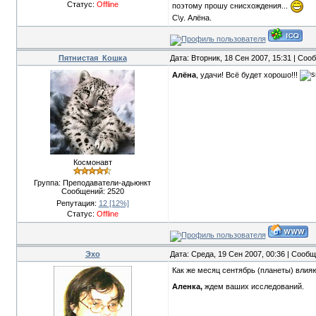
Статус:
Offline
поэтому прошу снисхождения...
С\у. Алёна.
Пятнистая_Кошка
Дата: Вторник, 18 Сен 2007, 15:31 | Со
Алёна
, удачи! Всё будет хорошо!!!
Космонавт
Группа: Преподаватели-адьюнкт
Сообщений:
2520
Репутация:
12
[12%]
Статус:
Offline
Эхо
Дата: Среда, 19 Сен 2007, 00:36 | Сооб
Как же месяц сентябрь (планеты) влияю
Аленка,
ждем ваших исследований.