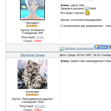
Алёна
, удачи тебе.
Здоровья дочурке!
Все будет хорошо!
Желаю, отличной командировки!
Президент
С нетерпением жду продолжения... оче
Группа: Аспиранты
Сообщений:
659
Репутация:
7
[7%]
Статус:
Offline
Пятнистая_Кошка
Дата: Среда, 03 Окт 2007, 16:15 | Сооб
Алёна
, привет! Как командировка? Как
Космонавт
Группа: Преподаватели-адьюнкт
Сообщений:
2520
Репутация:
12
[12%]
Статус:
Offline