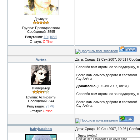
Демиург
Группа: Преподаватели
Сообщений:
3595
Репутация:
10
[10%]
Статус:
Offline
Алёна
Дата: Среда, 19 Сен 2007, 08:31 | Сооб
Спасибо вам огромное за поддержку, я 
Всего вам самого доброго и светлого!
С\у Алёна.
Добавлено
(19 Сен 2007, 08:31)
Император
---------------------------------------------
Спасибо вам огромное за поддержку, я 
Группа: Аспиранты
Сообщений:
344
Всего вам самого доброго и светлого!
С\у Алёна.
Репутация:
7
[7%]
Статус:
Offline
babybaraboo
Дата: Среда, 19 Сен 2007, 10:26 | Сооб
Quote
(
Алёна
)
Сейчас всё становится на круги своя