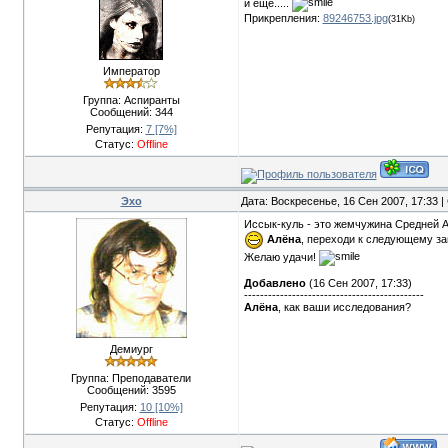
и ещё.....
Прикрепления:
89246753.jpg
(31Kb)
Император
Группа: Аспиранты
Сообщений:
344
Репутация:
7
[7%]
Статус:
Offline
Эхо
Дата: Воскресенье, 16 Сен 2007, 17:33 
Иссык-куль - это жемчужина Средней А
Алёна
, переходи к следующему з
Желаю удачи!
Добавлено
(16 Сен 2007, 17:33)
---------------------------------------------
Алёна
, как ваши исследования?
Демиург
Группа: Преподаватели
Сообщений:
3595
Репутация:
10
[10%]
Статус:
Offline