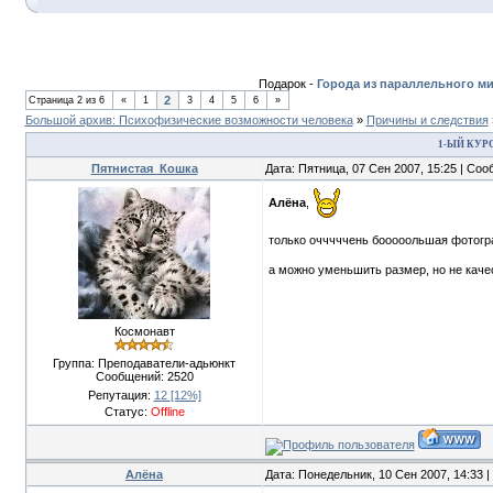
Подарок -
Города из параллельного м
2
Страница
2
из
6
«
1
3
4
5
6
»
Большой архив: Психофизические возможности человека
»
Причины и следствия
1-ЫЙ КУР
Пятнистая_Кошка
Дата: Пятница, 07 Сен 2007, 15:25 | Со
Алёна
,
только очччччень бооооольшая фотог
а можно уменьшить размер, но не кач
Космонавт
Группа: Преподаватели-адьюнкт
Сообщений:
2520
Репутация:
12
[12%]
Статус:
Offline
Алёна
Дата: Понедельник, 10 Сен 2007, 14:33 