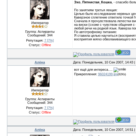
Эхо
,
Пятнистая_Кошка
, - спасибо бол
По занятиям третья лекция:
Целью было исследование нервных цен
Каверзное сплетение ответило точкой 
Сначала я прочувствовала лепестки вис
Император
на виски (схоже с чувством общения с
любой речи на родной язык. Каверза п
Группа: Аспиранты
По автотрофному питанию:
Сообщений:
344
Я ставила целью научиться (воспринят
восприятия мягко обволакивающего вс
Репутация:
7
[7%]
Статус:
Offline
Алёна
Дата: Понедельник, 10 Сен 2007, 14:43 
вот ещё для интереса.....
Прикрепления:
96024199.jpg
(82Kb)
Император
Группа: Аспиранты
Сообщений:
344
Репутация:
7
[7%]
Статус:
Offline
Алёна
Дата: Понедельник, 10 Сен 2007, 14:51 