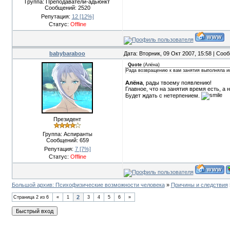
Группа: Преподаватели-адьюнкт
Сообщений:
2520
Репутация:
12
[12%]
Статус:
Offline
babybaraboo
Дата: Вторник, 09 Окт 2007, 15:58 | Со
Quote
(
Алёна
)
Рада возвращению к вам занятия выполняла испр
Алёна
, рады твоему появлению!
Главное, что на занятия время есть, а 
Будет ждать с нетерпением.
Президент
Группа: Аспиранты
Сообщений:
659
Репутация:
7
[7%]
Статус:
Offline
Большой архив: Психофизические возможности человека
»
Причины и следствия
2
Страница
2
из
6
«
1
3
4
5
6
»