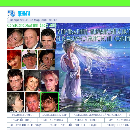
Воскресенье, 22 Мар 2009, 01:42
/
БАНК АЛЛИГА ТЭР
АТЛАС ВОЗМОЖНОСТЕЙ ЧЕЛОВЕКА
ГЛАВНАЯ
ВЕЧЕ
СТАРЫЙ ГОРОД
ЗЕЛЕНАЯ УЛИЦА
НАУКА О ЧЕЛОВЕКЕ
ЛУННАЯ УЛИЦ
ЭКСКУРСИЯ ПО ГОРОДУ
ДОЛГОСРОЧНЫЙ ПРОГНОЗ ПОГОДЫ
ТЕНДЕНЦИИ ОБ