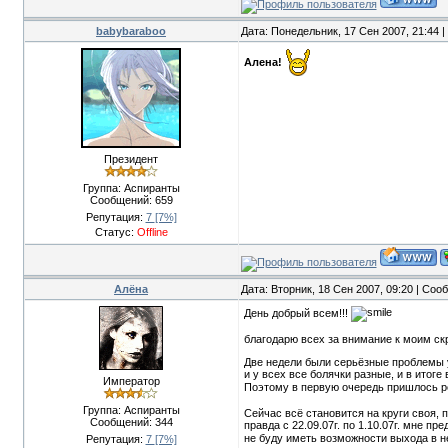
babybaraboo
Дата: Понедельник, 17 Сен 2007, 21:44 
Алена!
Президент
Группа: Аспиранты
Сообщений:
659
Репутация:
7
[7%]
Статус:
Offline
Алёна
Дата: Вторник, 18 Сен 2007, 09:20 | Со
День добрый всем!!!
благодарю всех за внимание к моим с
Две недели были серьёзные проблемы 
и у всех все болячки разные, и в итоге
Император
Поэтому в первую очередь пришлось реш
Группа: Аспиранты
Сейчас всё становится на круги своя, 
Сообщений:
344
правда с 22.09.07г. по 1.10.07г. мне п
не буду иметь возможности выхода в не
Репутация:
7
[7%]